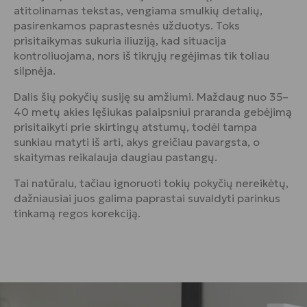
atitolinamas tekstas, vengiama smulkių detalių,
pasirenkamos paprastesnės užduotys. Toks
prisitaikymas sukuria iliuziją, kad situacija
kontroliuojama, nors iš tikrųjų regėjimas tik toliau
silpnėja.
Dalis šių pokyčių susiję su amžiumi. Maždaug nuo 35–
40 metų akies lęšiukas palaipsniui praranda gebėjimą
prisitaikyti prie skirtingų atstumų, todėl tampa
sunkiau matyti iš arti, akys greičiau pavargsta, o
skaitymas reikalauja daugiau pastangų.
Tai natūralu, tačiau ignoruoti tokių pokyčių nereikėtų,
dažniausiai juos galima paprastai suvaldyti parinkus
tinkamą regos korekciją.