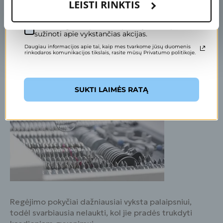
Pasirūpinkite savo rega
LEISTI RINKTIS
Sutinku gauti specialius pasiūlymus ir pirmas
sužinoti apie vykstančias akcijas.
Daugiau informacijos apie tai, kaip mes tvarkome jūsų duomenis
rinkodaros komunikacijos tikslais, rasite mūsų Privatumo politikoje.
SUKTI LAIMĖS RATĄ
Regėjimo pokyčiai dažniausiai vyksta palaipsniui,
todėl svarbiausia nelaukti, kol jie pradės trukdyti