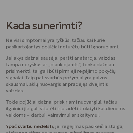
Kada sunerimti?
Ne visi simptomai yra ryškūs, tačiau kai kurie
pasikartojantys pojūčiai neturėtų būti ignoruojami.
Jei akys dažnai sausėja, peršti ar ašaroja, vaizdas
tampa neryškus ar „plaukiojantis“, tenka dažniau
prisimerkti, tai gali būti pirmieji regėjimo pokyčių
signalai. Taip pat svarbūs požymiai yra galvos
skausmai, akių nuovargis ar pradėjęs dvejintis
vaizdas.
Tokie pojūčiai dažnai priskiriami nuovargiui, tačiau
ilgainiui jie gali stiprėti ir pradėti trukdyti kasdienėms
veikloms – darbui, vairavimui ar skaitymui.
Ypač svarbu nedelsti
, jei regėjimas pasikeičia staiga,
atsiranda stiprus skausmas, mirgėjimas ar regos