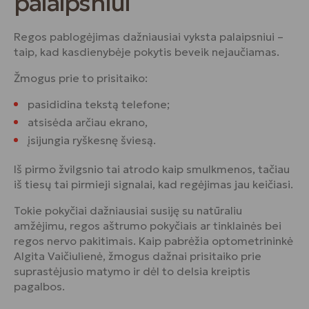
palaipsniui
Regos pablogėjimas dažniausiai vyksta palaipsniui –
taip, kad kasdienybėje pokytis beveik nejaučiamas.
Žmogus prie to prisitaiko:
pasididina tekstą telefone;
atsisėda arčiau ekrano,
įsijungia ryškesnę šviesą.
Iš pirmo žvilgsnio tai atrodo kaip smulkmenos, tačiau
iš tiesų tai pirmieji signalai, kad regėjimas jau keičiasi.
Tokie pokyčiai dažniausiai susiję su natūraliu
amžėjimu, regos aštrumo pokyčiais ar tinklainės bei
regos nervo pakitimais. Kaip pabrėžia optometrininkė
Algita Vaičiulienė
, žmogus dažnai prisitaiko prie
suprastėjusio matymo ir dėl to delsia kreiptis
pagalbos.