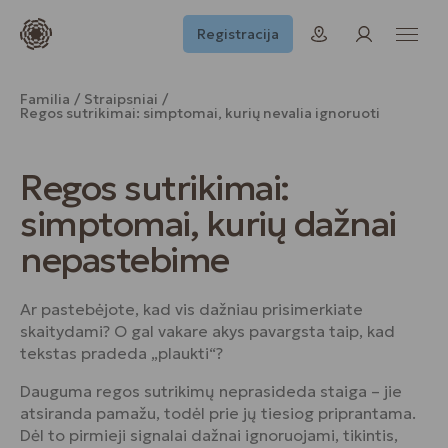
Registracija
Familia
Straipsniai
Regos sutrikimai: simptomai, kurių nevalia ignoruoti
Regos sutrikimai:
simptomai, kurių dažnai
nepastebime
Ar pastebėjote, kad vis dažniau prisimerkiate
skaitydami? O gal vakare akys pavargsta taip, kad
tekstas pradeda „plaukti“?
Dauguma regos sutrikimų neprasideda staiga – jie
atsiranda pamažu, todėl prie jų tiesiog priprantama.
Dėl to pirmieji signalai dažnai ignoruojami, tikintis,