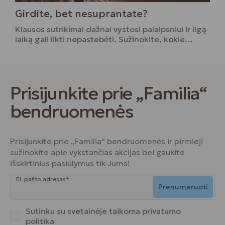
Girdite, bet nesuprantate?
Klausos sutrikimai dažnai vystosi palaipsniui ir ilgą
laiką gali likti nepastebėti. Sužinokite, kokie…
Prisijunkite prie „Familia“
bendruomenės
Prisijunkite prie „Familia“ bendruomenės ir pirmieji
sužinokite apie vykstančias akcijas bei gaukite
išskirtinius pasiūlymus tik Jums!
El. pašto adresas*
Prenumeruoti
Sutinku su svetainėje taikoma
privatumo
politika