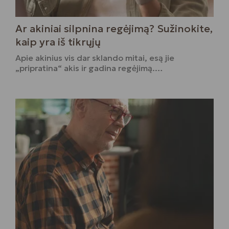
Ar akiniai silpnina regėjimą? Sužinokite,
kaip yra iš tikrųjų
Apie akinius vis dar sklando mitai, esą jie
„pripratina“ akis ir gadina regėjimą.…