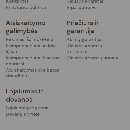
Kontaktai
Klausos aparatai
Privatumo politika
E-parduotuvė
Atsiskaitymo
Priežiūra ir
galimybės
garantija
Pirkimas išsimokėtinai
Akinių garantija
Kompensuojami akinių
Klausos aparatų
lęšiai
derinimas
Kompensuojami klausos
Klausos aparatų nuoma
aparatai
Atsiskaitymas sveikatos
draudimu
Lojalumas ir
dovanos
Lojalumo programa
Dovanų kortelė