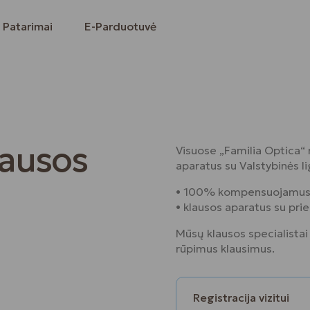
Patarimai
E-Parduotuvė
ausos
Visuose „Familia Optica“ r
aparatus su Valstybinės l
• 100% kompensuojamus 
• klausos aparatus su pri
Mūsų klausos specialistai
rūpimus klausimus.
Registracija vizitui