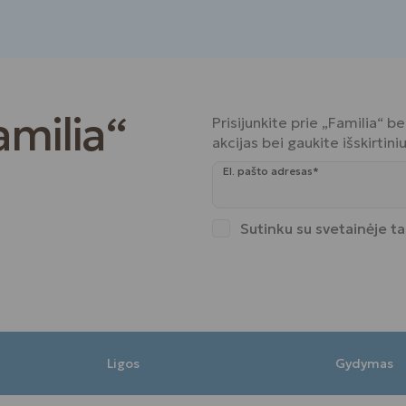
amilia“
Prisijunkite prie „Familia“ 
akcijas bei gaukite išskirtin
El. pašto adresas*
Sutinku su svetainėje t
Ligos
Gydymas