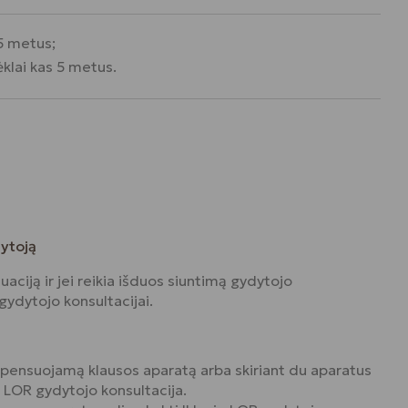
 5 metus;
ėklai kas 5 metus.
dytoją
uaciją ir jei reikia išduos siuntimą gydytojo
gydytojo konsultacijai.
mpensuojamą klausos aparatą arba skiriant du aparatus
gio LOR gydytojo konsultacija.