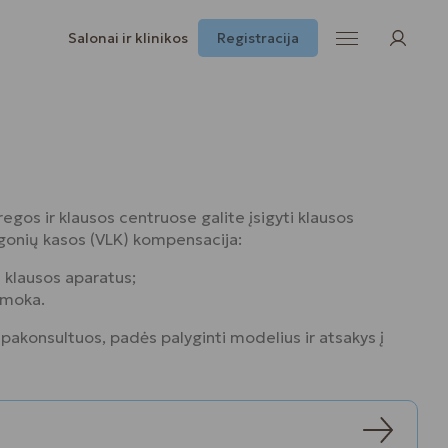
Salonai ir klinikos
Registracija
egos ir klausos centruose galite įsigyti klausos
igonių kasos (VLK) kompensacija:
klausos aparatus;
emoka.
 pakonsultuos, padės palyginti modelius ir atsakys į