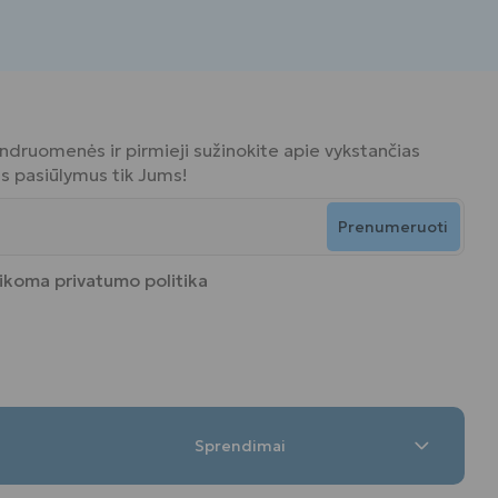
bendruomenės ir pirmieji sužinokite apie vykstančias
ius pasiūlymus tik Jums!
Prenumeruoti
aikoma
privatumo politika
Sprendimai