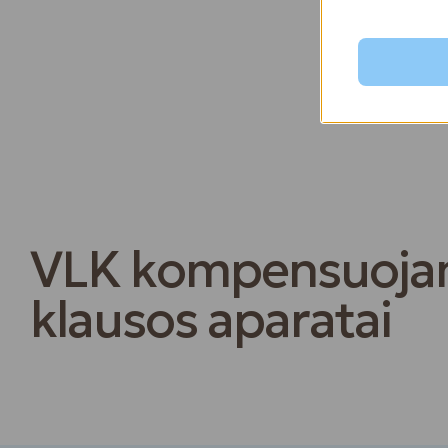
VLK kompensuoja
klausos aparatai