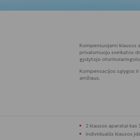
Kompensuojami klausos apa
privalomuoju sveikatos dr
gydytojo otorinolaringolo
Kompensacijos sąlygos ir
amžiaus.
2 klausos aparatai kas
individualūs klausos įd