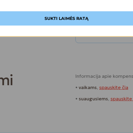
• padeda išsirinkti komp
• atlieka individualų klau
• suteikia naudojimo ir p
SUKTI LAIMĖS RATĄ
Registracija vizitui
mi
Informacija apie kompens
•
vaikams
,
spauskite čia
•
suaugusiems
,
spauskite 