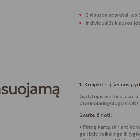
2 klausos aparatai kas
individualūs klausos įd
nsuojamą
1. Kreipkitės į šeimos gy
Gydytojas įvertins jūsų sit
otorinolaringologo (LOR) 
Svarbu žinoti:
• Pirmą kartą skiriant ko
gali būti reikalinga III ly