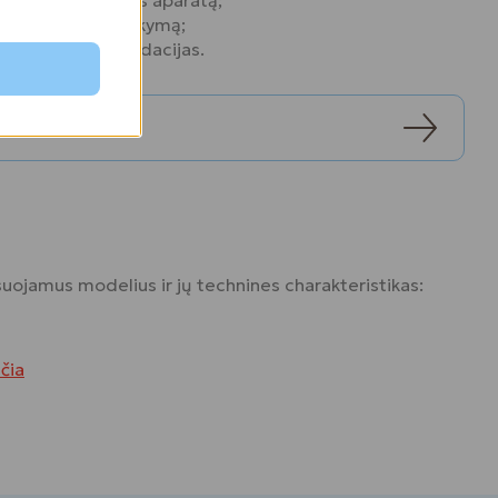
ensuojamą klausos aparatą;
sos aparato pritaikymą;
riežiūros rekomendacijas.
uojamus modelius ir jų technines charakteristikas:
čia