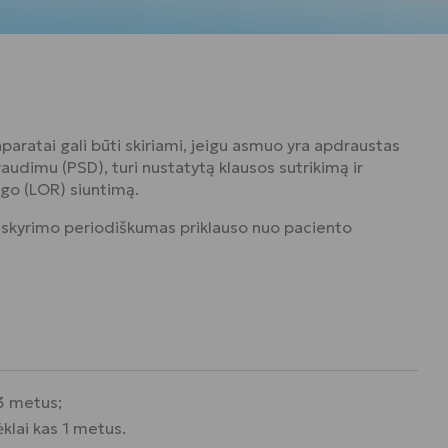
ratai gali būti skiriami, jeigu asmuo yra apdraustas
audimu (PSD), turi nustatytą klausos sutrikimą ir
go (LOR) siuntimą.
 skyrimo periodiškumas priklauso nuo paciento
 3 metus;
ėklai kas 1 metus.