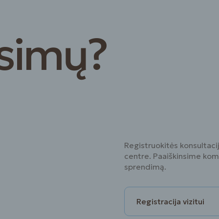
usimų?
Registruokitės konsultaci
centre. Paaiškinsime komp
sprendimą.
Registracija vizitui