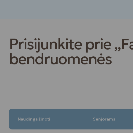
Prisijunkite prie „F
bendruomenės
Naudinga žinoti
Senjorams