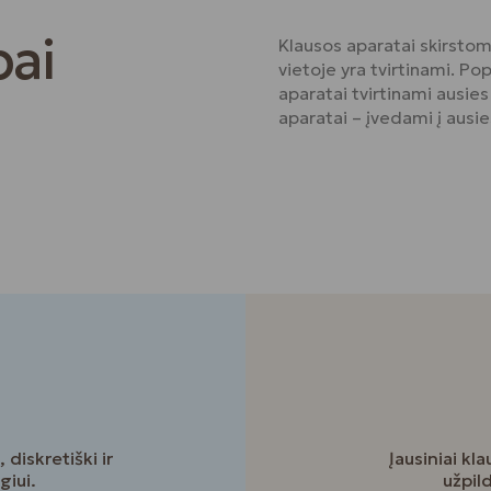
pai
Klausos aparatai skirstomi
vietoje yra tvirtinami. Po
aparatai tvirtinami ausies 
aparatai – įvedami į ausie
 diskretiški ir
Įausiniai kl
giui.
užpild