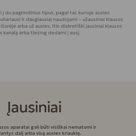
 į du pagrindinius tipus, pagal tai, kurioje ausies
puliariausi ir daugiausiai naudojami – užausiniai klausos
išorėje arba už ausies. Itin diskretiški įausiniai klausos
s kanalą arba tiesiog dedami į ausį.
Įausiniai
ausos aparatai gali būti visiškai nematomi ir
antys dalį arba visą ausies kriauklę.