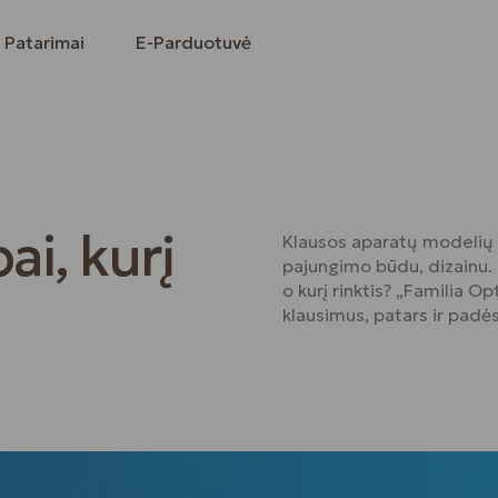
Patarimai
E-Parduotuvė
ai, kurį
Klausos aparatų modelių y
pajungimo būdu, dizainu. 
o kurį rinktis? „Familia Op
klausimus, patars ir padės