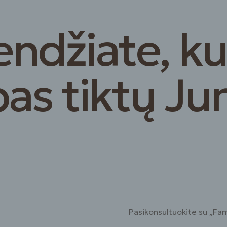
ndžiate, ku
pas tiktų J
Pasikonsultuokite su „Fami