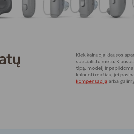
atų
Kiek kainuoja klausos apar
specialistu metu. Klausos
tipą, modelį ir papildomas
kainuoti mažiau, jei pasi
kompensacija
arba galim