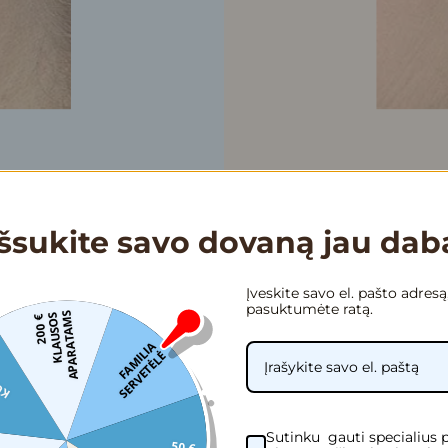
Išsukite savo dovaną jau dab
Įveskite savo el. pašto adresą
pasuktumėte ratą.
S
2
0
0
€
K
L
A
U
S
O
S
A
P
A
R
A
T
A
M
F
A
M
I
I
A
S
E
R
V
E
T
Ė
L
L
Ė
S
Jei prireikė klausos aparat
Sutinku gauti specialius 
50 €