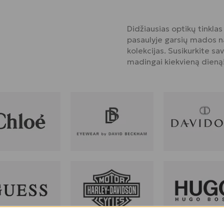
Didžiausias optikų tinklas
pasaulyje garsių mados na
kolekcijas. Susikurkite sav
madingai kiekvieną dieną