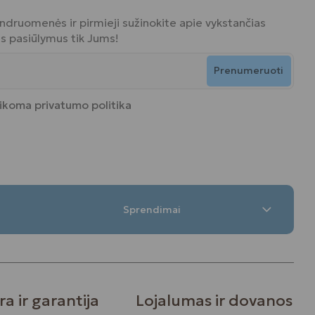
bendruomenės ir pirmieji sužinokite apie vykstančias
ius pasiūlymus tik Jums!
Prenumeruoti
aikoma
privatumo politika
Sprendimai
ra ir garantija
Lojalumas ir dovanos