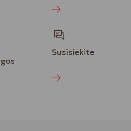
Daugiau
Susisiekite
ugos
Kontaktai