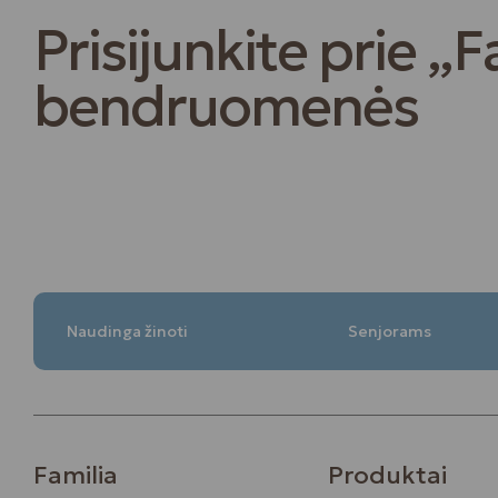
Prisijunkite prie „F
bendruomenės
Naudinga žinoti
Senjorams
Familia
Produktai