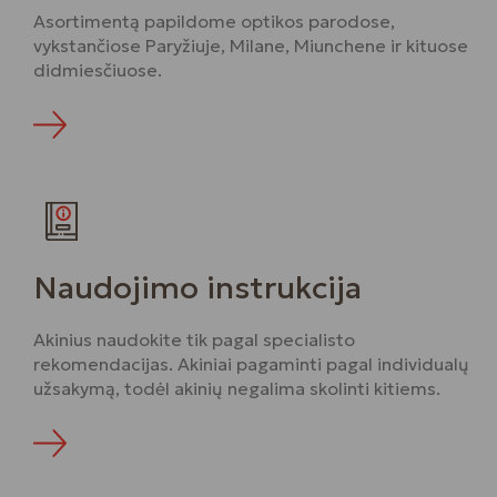
Asortimentą papildome optikos parodose,
vykstančiose Paryžiuje, Milane, Miunchene ir kituose
didmiesčiuose.
Daugiau
Naudojimo instrukcija
Akinius naudokite tik pagal specialisto
rekomendacijas. Akiniai pagaminti pagal individualų
užsakymą, todėl akinių negalima skolinti kitiems.
Daugiau