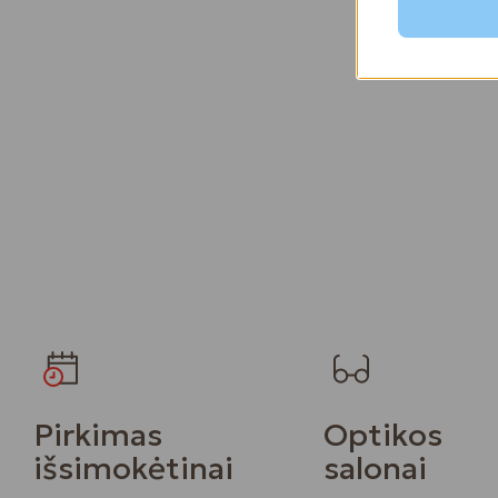
Pirkimas
Optikos
išsimokėtinai
salonai