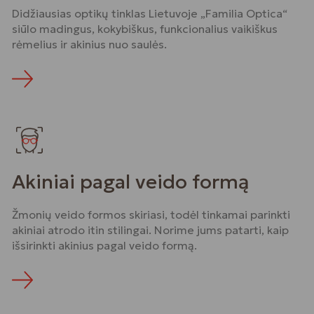
Didžiausias optikų tinklas Lietuvoje „Familia Optica“
siūlo madingus, kokybiškus, funkcionalius vaikiškus
rėmelius ir akinius nuo saulės.
Daugiau
Akiniai pagal veido formą
Žmonių veido formos skiriasi, todėl tinkamai parinkti
akiniai atrodo itin stilingai. Norime jums patarti, kaip
išsirinkti akinius pagal veido formą.
Daugiau