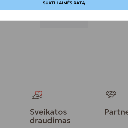
SUKTI LAIMĖS RATĄ
Sveikatos
Partne
draudimas