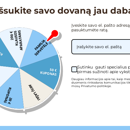
Išsukite savo dovaną jau dab
Įveskite savo el. pašto adresą
pasuktumėte ratą.
S
2
0
0
€
K
L
A
U
S
O
S
A
P
A
R
A
T
A
M
F
A
M
I
I
A
S
E
R
V
E
T
Ė
L
L
Ė
S
Sutinku gauti specialius 
50 €
pirmas sužinoti apie vykst
KUPONAS
Daugiau informacijos apie tai, kaip me
duomenis rinkodaros komunikacijos tiksl
AKIŲ LAŠAI
mūsų Privatumo politikoje.
K
S
2
0
€
U
P
O
N
A