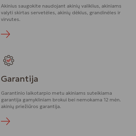
Akinius saugokite naudojant akinių valiklius, akiniams
valyti skirtas servetėles, akinių dėklus, grandinėles ir
virvutes.
Daugiau
Garantija
Garantinio laikotarpio metu akiniams suteikiama
garantija gamykliniam brokui bei nemokama 12 mėn.
akinių priežiūros garantija.
Daugiau