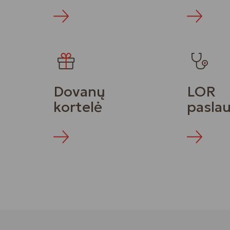
Daugiau
Daugiau
Dovanų
LOR
kortelė
pasla
Daugiau
Daugiau