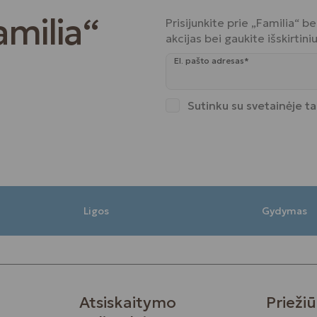
amilia“
Prisijunkite prie „Familia“ 
akcijas bei gaukite išskirtin
El. pašto adresas*
Sutinku su svetainėje t
Ligos
Gydymas
Atsiskaitymo
Priežiū