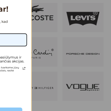
ar!
, kad
pasiūlymus ir
ančias akcijas.
s tvarkome jūsų
ais, rasite