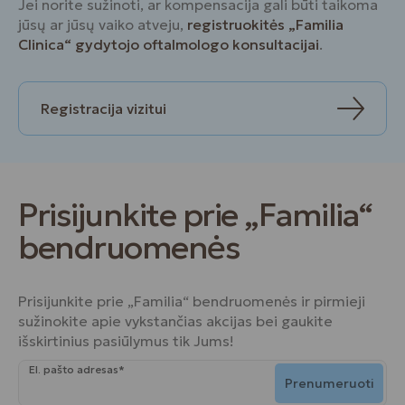
Jei norite sužinoti, ar kompensacija gali būti taikoma
jūsų ar jūsų vaiko atveju,
registruokitės „Familia
Clinica“ gydytojo oftalmologo konsultacijai
.
Registracija vizitui
Prisijunkite prie „Familia“
bendruomenės
Prisijunkite prie „Familia“ bendruomenės ir pirmieji
sužinokite apie vykstančias akcijas bei gaukite
išskirtinius pasiūlymus tik Jums!
El. pašto adresas*
Prenumeruoti