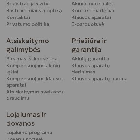
Registracija vizitui
Akiniai nuo saulės
Rasti artimiausią optiką
Kontaktiniai lęšiai
Kontaktai
Klausos aparatai
Privatumo politika
E-parduotuvė
Atsiskaitymo
Priežiūra ir
galimybės
garantija
Pirkimas išsimokėtinai
Akinių garantija
Kompensuojami akinių
Klausos aparatų
lęšiai
derinimas
Kompensuojami klausos
Klausos aparatų nuoma
aparatai
Atsiskaitymas sveikatos
draudimu
Lojalumas ir
dovanos
Lojalumo programa
Dovanų kortelė