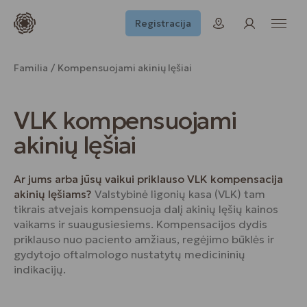
Registracija
Familia
Kompensuojami akinių lęšiai
VLK kompensuojami
akinių lęšiai
Ar jums arba jūsų vaikui priklauso VLK kompensacija
akinių lęšiams?
Valstybinė ligonių kasa (VLK) tam
tikrais atvejais kompensuoja dalį akinių lęšių kainos
vaikams ir suaugusiesiems. Kompensacijos dydis
priklauso nuo paciento amžiaus, regėjimo būklės ir
gydytojo oftalmologo nustatytų medicininių
indikacijų.