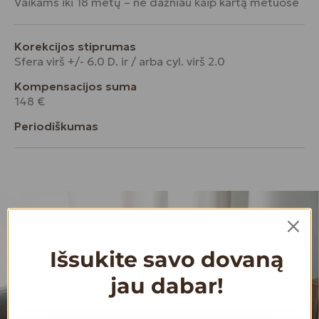
Vaikams iki 18 metų – ne dažniau kaip kartą metuose
Korekcijos stiprumas
Sfera virš +/- 6.0 D. ir / arba cyl. virš 2.0
Kompensacijos suma
148 €
Periodiškumas
Išsukite savo dovaną
jau dabar!