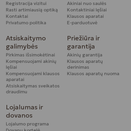
Registracija vizitui
Akiniai nuo saulės
Rasti artimiausią optiką
Kontaktiniai lęšiai
Kontaktai
Klausos aparatai
Privatumo politika
E-parduotuvė
Atsiskaitymo
Priežiūra ir
galimybės
garantija
Pirkimas išsimokėtinai
Akinių garantija
Kompensuojami akinių
Klausos aparatų
lęšiai
derinimas
Kompensuojami klausos
Klausos aparatų nuoma
aparatai
Atsiskaitymas sveikatos
draudimu
Lojalumas ir
dovanos
Lojalumo programa
Dovanų kortelė