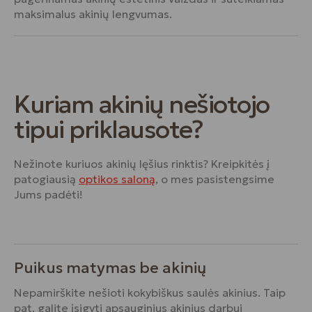
maksimalus akinių lengvumas.
Kuriam akinių nešiotojo
tipui priklausote?
Nežinote kuriuos akinių lęšius rinktis? Kreipkitės į
patogiausią
optikos saloną
, o mes pasistengsime
Jums padėti!
Puikus matymas be akinių
Nepamirškite nešioti kokybiškus saulės akinius. Taip
pat, galite įsigyti apsauginius akinius darbui