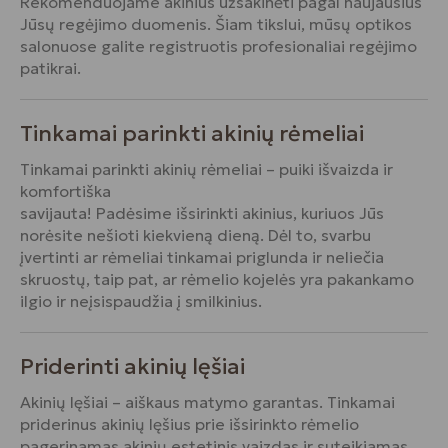
Rekomenduojame akinius užsakinėti pagal naujausius
Jūsų regėjimo duomenis. Šiam tikslui, mūsų optikos
salonuose galite registruotis profesionaliai regėjimo
patikrai.
Tinkamai parinkti akinių rėmeliai
Tinkamai parinkti akinių rėmeliai – puiki išvaizda ir
komfortiška
savijauta! Padėsime išsirinkti akinius, kuriuos Jūs
norėsite nešioti kiekvieną dieną. Dėl to, svarbu
įvertinti ar rėmeliai tinkamai priglunda ir neliečia
skruostų, taip pat, ar rėmelio kojelės yra pakankamo
ilgio ir neįsispaudžia į smilkinius.
Priderinti akinių lęšiai
Akinių lęšiai – aiškaus matymo garantas. Tinkamai
priderinus akinių lęšius prie išsirinkto rėmelio
pagerinamas akinių estetinis vaizdas ir suteikiamas