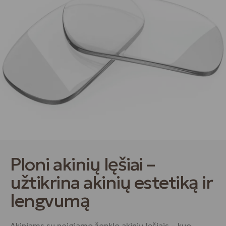
Ploni akinių lęšiai –
užtikrina akinių estetiką ir
lengvumą
Akiniams su neigiamo ženklo akinių lęšiais – kuo