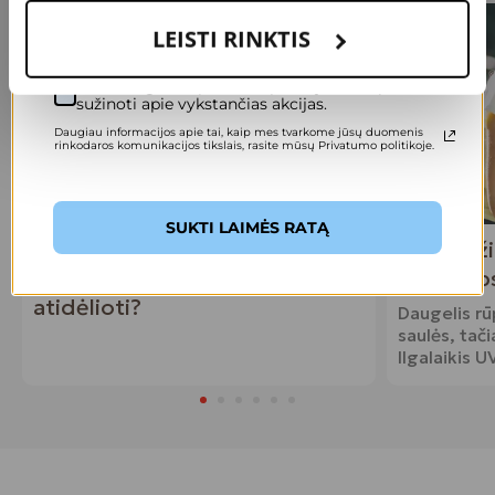
LEISTI RINKTIS
Sutinku gauti specialius pasiūlymus ir pirmas
sužinoti apie vykstančias akcijas.
Daugiau informacijos apie tai, kaip mes tvarkome jūsų duomenis
rinkodaros komunikacijos tikslais, rasite mūsų Privatumo politikoje.
SUKTI LAIMĖS RATĄ
Vaikų regėjimo patikra prieš
Saulė dž
mokyklą: kodėl jos nereikėtų
reikia a
atidėlioti?
Daugelis r
saulės, tač
Ilgalaikis 