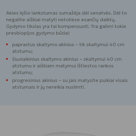
Akies lęšio lankstumas sumažėja dėl senatvės. Dėl to
negalite aiškiai matyti netoliese esančių daiktų.
Gydymo tikslas yra tai kompensuoti. Yra galimi tokie
presbiopijos gydymo būdai:
paprastus skaitymo akinius – tik skaitymui 40 cm
atstumu;
šiuolaikinius skaitymo akinius – skaitymui 40 cm
atstumu ir aiškiam matymui ištiestos rankos
atstumu;
progresinius akinius – su jais matysite puikiai visais
atstumais ir jų nereikia nusiimti.