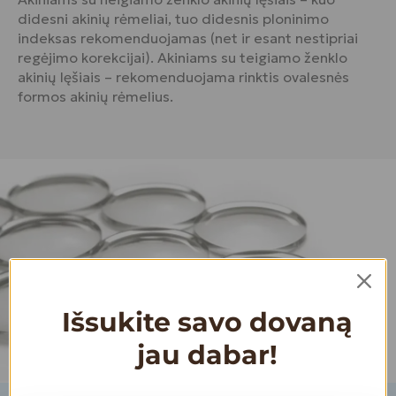
didesni akinių rėmeliai, tuo didesnis ploninimo
indeksas rekomenduojamas (net ir esant nestipriai
regėjimo korekcijai). Akiniams su teigiamo ženklo
akinių lęšiais – rekomenduojama rinktis ovalesnės
formos akinių rėmelius.
Išsukite savo dovaną
jau dabar!