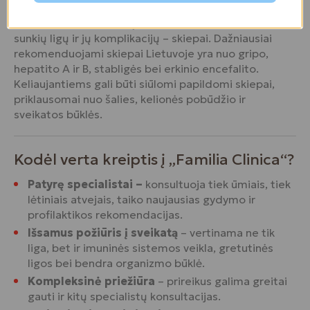
ir stebėti savo savijautą.Viena veiksmingiausių
profilaktikos priemonių, padedanti apsisaugoti nuo
sunkių ligų ir jų komplikacijų – skiepai. Dažniausiai
rekomenduojami skiepai Lietuvoje yra nuo gripo,
hepatito A ir B, stabligės bei erkinio encefalito.
Keliaujantiems gali būti siūlomi papildomi skiepai,
priklausomai nuo šalies, kelionės pobūdžio ir
sveikatos būklės.
Kodėl verta kreiptis į „Familia Clinica“?
Patyrę specialistai –
konsultuoja tiek ūmiais, tiek
lėtiniais atvejais, taiko naujausias gydymo ir
profilaktikos rekomendacijas.
Išsamus požiūris į sveikatą
– vertinama ne tik
liga, bet ir imuninės sistemos veikla, gretutinės
ligos bei bendra organizmo būklė.
Kompleksinė priežiūra
– prireikus galima greitai
gauti ir kitų specialistų konsultacijas.