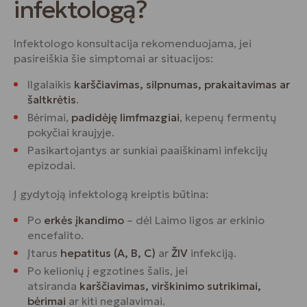
infektologą?
Infektologo konsultacija rekomenduojama, jei
pasireiškia šie simptomai ar situacijos:
Ilgalaikis
karščiavimas, silpnumas, prakaitavimas ar
šaltkrėtis
.
Bėrimai,
padidėję limfmazgiai
, kepenų fermentų
pokyčiai kraujyje.
Pasikartojantys ar sunkiai paaiškinami infekcijų
epizodai.
Į gydytoją infektologą kreiptis būtina:
Po
erkės įkandimo
– dėl Laimo ligos ar erkinio
encefalito.
Įtarus
hepatitus (A, B, C)
ar
ŽIV
infekciją.
Po kelionių į egzotines šalis, jei
atsiranda
karščiavimas, virškinimo sutrikimai,
bėrimai
ar kiti negalavimai.