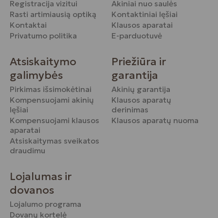
Registracija vizitui
Akiniai nuo saulės
Rasti artimiausią optiką
Kontaktiniai lęšiai
Kontaktai
Klausos aparatai
Privatumo politika
E-parduotuvė
Atsiskaitymo
Priežiūra ir
galimybės
garantija
Pirkimas išsimokėtinai
Akinių garantija
Kompensuojami akinių
Klausos aparatų
lęšiai
derinimas
Kompensuojami klausos
Klausos aparatų nuoma
aparatai
Atsiskaitymas sveikatos
draudimu
Lojalumas ir
dovanos
Lojalumo programa
Dovanų kortelė