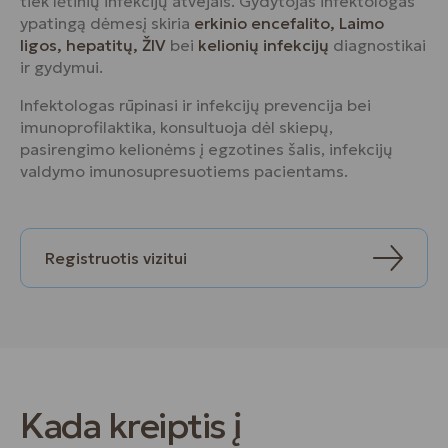
tiek lėtinių infekcijų atvejais. Gydytojas infektologas
ypatingą dėmesį skiria
erkinio encefalito, Laimo
ligos, hepatitų, ŽIV
bei
kelionių infekcijų
diagnostikai
ir gydymui.
Infektologas rūpinasi ir infekcijų prevencija bei
imunoprofilaktika, konsultuoja dėl skiepų,
pasirengimo kelionėms į egzotines šalis, infekcijų
valdymo imunosupresuotiems pacientams.
Registruotis vizitui
Kada kreiptis į