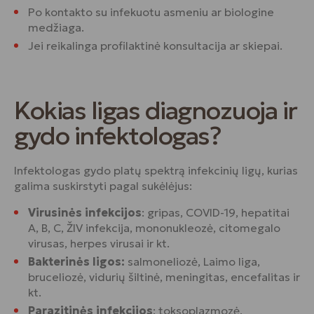
Po kontakto su infekuotu asmeniu ar biologine
medžiaga.
Jei reikalinga profilaktinė konsultacija ar skiepai.
Kokias ligas diagnozuoja ir
gydo infektologas?
Infektologas gydo platų spektrą infekcinių ligų, kurias
galima suskirstyti pagal sukėlėjus:
Virusinės infekcijos
: gripas, COVID-19, hepatitai
A, B, C, ŽIV infekcija, mononukleozė, citomegalo
virusas, herpes virusai ir kt.
Bakterinės ligos:
salmoneliozė, Laimo liga,
bruceliozė, vidurių šiltinė, meningitas, encefalitas ir
kt.
Parazitinės infekcijos
: toksoplazmozė,