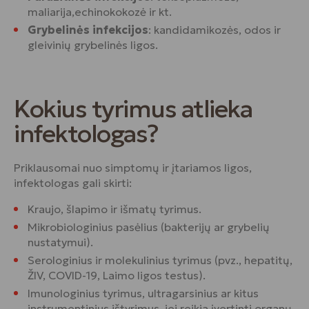
maliarija,echinokokozė ir kt.
Grybelinės infekcijos
: kandidamikozės, odos ir
gleivinių grybelinės ligos.
Kokius tyrimus atlieka
infektologas?
Priklausomai nuo simptomų ir įtariamos ligos,
infektologas gali skirti:
Kraujo, šlapimo ir išmatų tyrimus.
Mikrobiologinius pasėlius (bakterijų ar grybelių
nustatymui).
Serologinius ir molekulinius tyrimus (pvz., hepatitų,
ŽIV, COVID-19, Laimo ligos testus).
Imunologinius tyrimus, ultragarsinius ar kitus
instrumentinius ištyrimus, jei reikia įvertinti organų