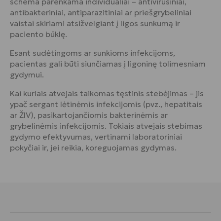
schema parenkama individualiai – antivirusiniai,
antibakteriniai, antiparazitiniai ar priešgrybeliniai
vaistai skiriami atsižvelgiant į ligos sunkumą ir
paciento būklę.
Esant sudėtingoms ar sunkioms infekcijoms,
pacientas gali būti siunčiamas į ligoninę tolimesniam
gydymui.
Kai kuriais atvejais taikomas tęstinis stebėjimas – jis
ypač sergant lėtinėmis infekcijomis (pvz., hepatitais
ar ŽIV), pasikartojančiomis bakterinėmis ar
grybelinėmis infekcijomis. Tokiais atvejais stebimas
gydymo efektyvumas, vertinami laboratoriniai
pokyčiai ir, jei reikia, koreguojamas gydymas.