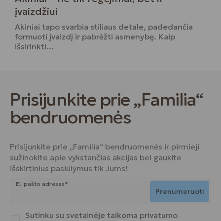
įvaizdžiui
Akiniai tapo svarbia stiliaus detale, padedančia
formuoti įvaizdį ir pabrėžti asmenybę. Kaip
išsirinkti…
Prisijunkite prie „Familia“
bendruomenės
Prisijunkite prie „Familia“ bendruomenės ir pirmieji
sužinokite apie vykstančias akcijas bei gaukite
išskirtinius pasiūlymus tik Jums!
El. pašto adresas*
Prenumeruoti
Sutinku su svetainėje taikoma
privatumo