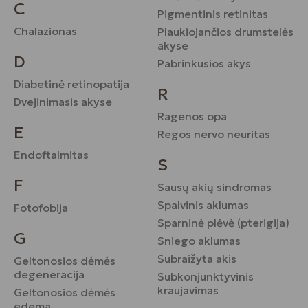
C
Pigmentinis retinitas
Chalazionas
Plaukiojančios drumstelės
akyse
D
Pabrinkusios akys
Diabetinė retinopatija
R
Dvejinimasis akyse
Ragenos opa
E
Regos nervo neuritas
Endoftalmitas
S
F
Sausų akių sindromas
Spalvinis aklumas
Fotofobija
Sparninė plėvė (pterigija)
G
Sniego aklumas
Subraižyta akis
Geltonosios dėmės
degeneracija
Subkonjunktyvinis
kraujavimas
Geltonosios dėmės
edema