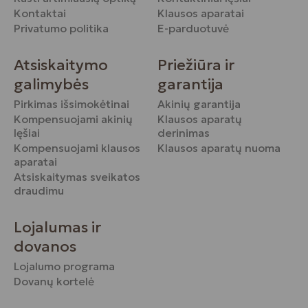
Kontaktai
Klausos aparatai
Privatumo politika
E-parduotuvė
Atsiskaitymo
Priežiūra ir
galimybės
garantija
Pirkimas išsimokėtinai
Akinių garantija
Kompensuojami akinių
Klausos aparatų
lęšiai
derinimas
Kompensuojami klausos
Klausos aparatų nuoma
aparatai
Atsiskaitymas sveikatos
draudimu
Lojalumas ir
dovanos
Lojalumo programa
Dovanų kortelė