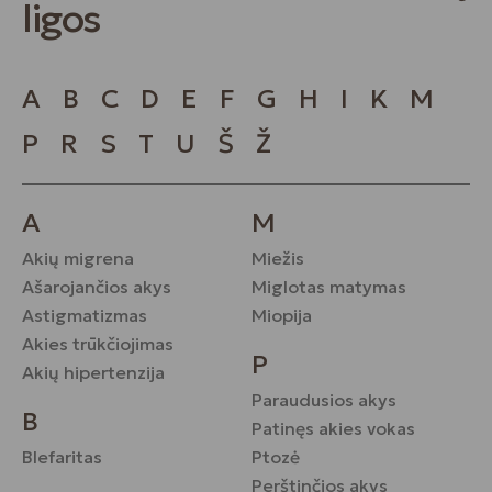
ligos
A
B
C
D
E
F
G
H
I
K
M
P
R
S
T
U
Š
Ž
A
M
Akių migrena
Miežis
Ašarojančios akys
Miglotas matymas
Astigmatizmas
Miopija
Akies trūkčiojimas
P
Akių hipertenzija
Paraudusios akys
B
Patinęs akies vokas
Blefaritas
Ptozė
Perštinčios akys