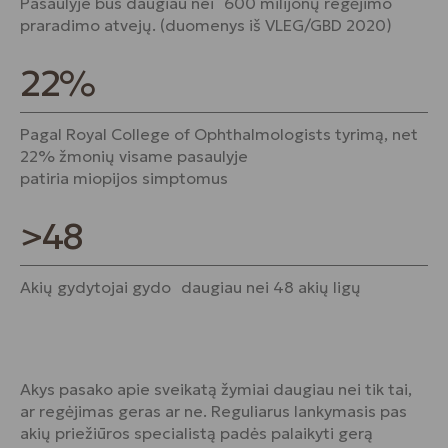
Pasaulyje bus daugiau nei 600 milijonų regėjimo
praradimo atvejų. (duomenys iš VLEG/GBD 2020)
22%
Pagal Royal College of Ophthalmologists tyrimą, net
22% žmonių visame pasaulyje
patiria miopijos simptomus
>48
Akių gydytojai gydo daugiau nei 48 akių ligų
Akys pasako apie sveikatą žymiai daugiau nei tik tai,
ar regėjimas geras ar ne. Reguliarus lankymasis pas
akių priežiūros specialistą padės palaikyti gerą