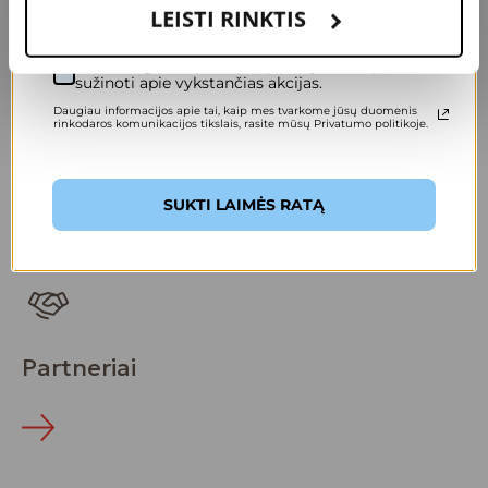
LEISTI RINKTIS
Sutinku gauti specialius pasiūlymus ir pirmas
sužinoti apie vykstančias akcijas.
Daugiau informacijos apie tai, kaip mes tvarkome jūsų duomenis
rinkodaros komunikacijos tikslais, rasite mūsų Privatumo politikoje.
Sveikatos
draudimas
SUKTI LAIMĖS RATĄ
Partneriai