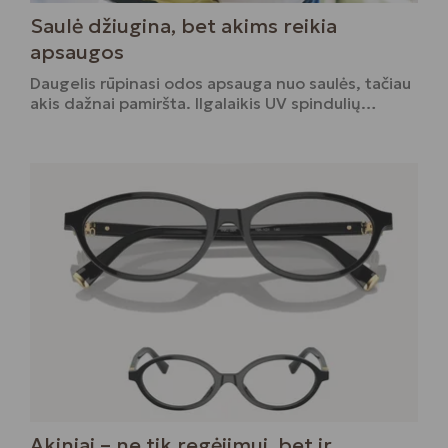
Saulė džiugina, bet akims reikia
apsaugos
Daugelis rūpinasi odos apsauga nuo saulės, tačiau
akis dažnai pamiršta. Ilgalaikis UV spindulių…
Akiniai – ne tik regėjimui, bet ir