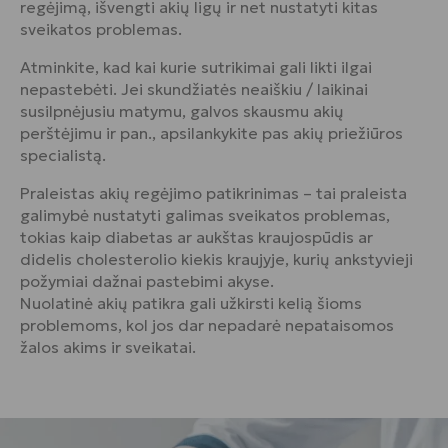
regėjimą, išvengti akių ligų ir net nustatyti kitas
sveikatos problemas.
Atminkite, kad kai kurie sutrikimai gali likti ilgai
nepastebėti. Jei skundžiatės neaiškiu / laikinai
susilpnėjusiu matymu, galvos skausmu akių
perštėjimu ir pan., apsilankykite pas akių priežiūros
specialistą.
Praleistas akių regėjimo patikrinimas – tai praleista
galimybė nustatyti galimas sveikatos problemas,
tokias kaip diabetas ar aukštas kraujospūdis ar
didelis cholesterolio kiekis kraujyje, kurių ankstyvieji
požymiai dažnai pastebimi akyse.
Nuolatinė akių patikra gali užkirsti kelią šioms
problemoms, kol jos dar nepadarė nepataisomos
žalos akims ir sveikatai.