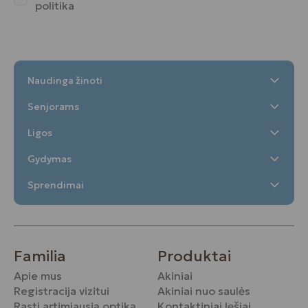
politika
Naudinga žinoti
Senjorams
Ligos
Gydymas
Sprendimai
Familia
Produktai
Apie mus
Akiniai
Registracija vizitui
Akiniai nuo saulės
Rasti artimiausią optiką
Kontaktiniai lęšiai