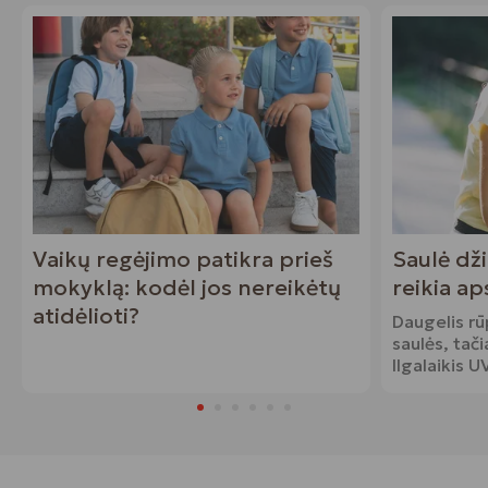
Vaikų regėjimo patikra prieš
Saulė dž
mokyklą: kodėl jos nereikėtų
reikia a
atidėlioti?
Daugelis r
saulės, tač
Ilgalaikis 