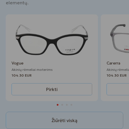
elementų.
Vogue
Carerra
Akinių rėmeliai moterims
Akinių rėmeli
104.30 EUR
104.30 EUR
Pirkti
Žiūrėti viską