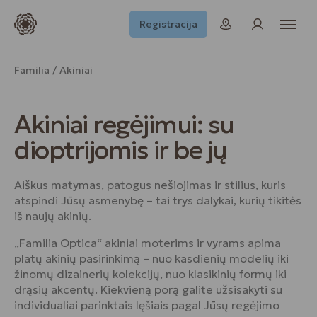
Registracija
Familia
Akiniai
Akiniai regėjimui: su
dioptrijomis ir be jų
Aiškus matymas, patogus nešiojimas ir stilius, kuris
atspindi Jūsų asmenybę – tai trys dalykai, kurių tikitės
iš naujų akinių.
„Familia Optica“ akiniai moterims ir vyrams apima
platų akinių pasirinkimą – nuo kasdienių modelių iki
žinomų dizainerių kolekcijų, nuo klasikinių formų iki
drąsių akcentų. Kiekvieną porą galite užsisakyti su
individualiai parinktais lęšiais pagal Jūsų regėjimo