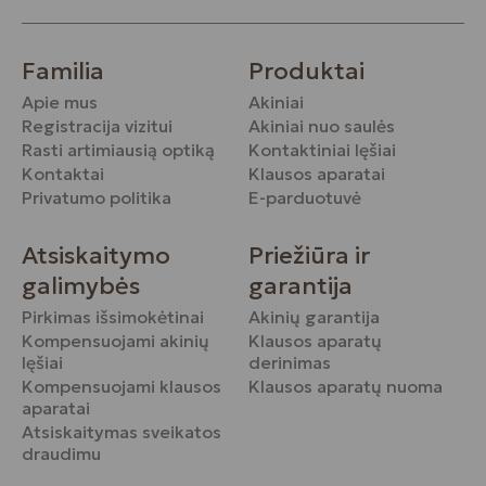
Familia
Produktai
Apie mus
Akiniai
Registracija vizitui
Akiniai nuo saulės
Rasti artimiausią optiką
Kontaktiniai lęšiai
Kontaktai
Klausos aparatai
Privatumo politika
E-parduotuvė
Atsiskaitymo
Priežiūra ir
galimybės
garantija
Pirkimas išsimokėtinai
Akinių garantija
Kompensuojami akinių
Klausos aparatų
lęšiai
derinimas
Kompensuojami klausos
Klausos aparatų nuoma
aparatai
Atsiskaitymas sveikatos
draudimu