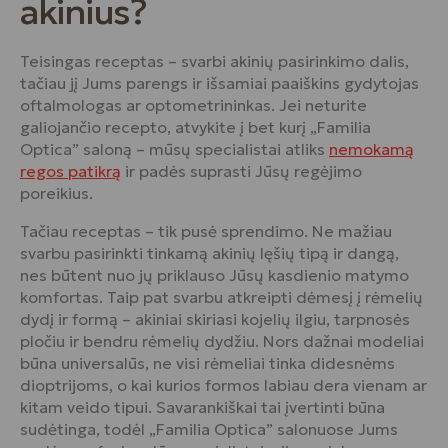
akinius?
Teisingas receptas – svarbi akinių pasirinkimo dalis,
tačiau jį Jums parengs ir išsamiai paaiškins gydytojas
oftalmologas ar optometrininkas. Jei neturite
galiojančio recepto, atvykite į bet kurį „Familia
Optica” saloną – mūsų specialistai atliks
nemokamą
regos patikrą
ir padės suprasti Jūsų regėjimo
poreikius.
Tačiau receptas – tik pusė sprendimo. Ne mažiau
svarbu pasirinkti tinkamą akinių lęšių tipą ir dangą,
nes būtent nuo jų priklauso Jūsų kasdienio matymo
komfortas. Taip pat svarbu atkreipti dėmesį į rėmelių
dydį ir formą – akiniai skiriasi kojelių ilgiu, tarpnosės
pločiu ir bendru rėmelių dydžiu. Nors dažnai modeliai
būna universalūs, ne visi rėmeliai tinka didesnėms
dioptrijoms, o kai kurios formos labiau dera vienam ar
kitam veido tipui. Savarankiškai tai įvertinti būna
sudėtinga, todėl „Familia Optica” salonuose Jums