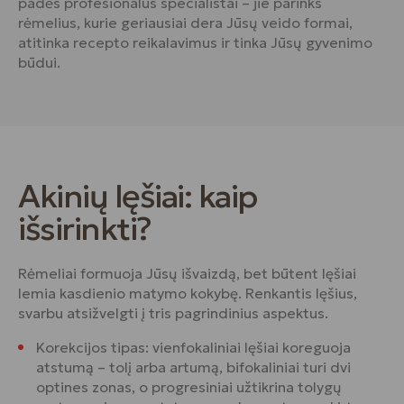
padės profesionalūs specialistai – jie parinks
rėmelius, kurie geriausiai dera Jūsų veido formai,
atitinka recepto reikalavimus ir tinka Jūsų gyvenimo
būdui.
Akinių lęšiai: kaip
išsirinkti?
Rėmeliai formuoja Jūsų išvaizdą, bet būtent lęšiai
lemia kasdienio matymo kokybę. Renkantis lęšius,
svarbu atsižvelgti į tris pagrindinius aspektus.
Korekcijos tipas: vienfokaliniai lęšiai koreguoja
atstumą – tolį arba artumą, bifokaliniai turi dvi
optines zonas, o progresiniai užtikrina tolygų