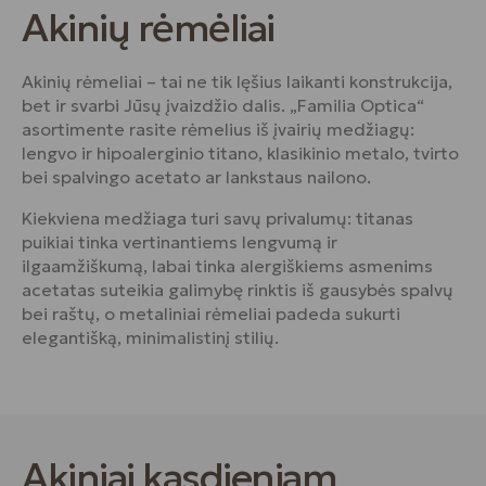
Akinių rėmėliai
Akinių rėmeliai – tai ne tik lęšius laikanti konstrukcija,
bet ir svarbi Jūsų įvaizdžio dalis. „Familia Optica“
asortimente rasite rėmelius iš įvairių medžiagų:
lengvo ir hipoalerginio titano, klasikinio metalo, tvirto
bei spalvingo acetato ar lankstaus nailono.
Kiekviena medžiaga turi savų privalumų: titanas
puikiai tinka vertinantiems lengvumą ir
ilgaamžiškumą, labai tinka alergiškiems asmenims
acetatas suteikia galimybę rinktis iš gausybės spalvų
bei raštų, o metaliniai rėmeliai padeda sukurti
elegantišką, minimalistinį stilių.
Akiniai kasdieniam