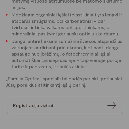
matymą visuose atstumuose be matomo skirtumo
linijos.
Medžiaga: organiniai lęšiai (plastikiniai) yra lengvi ir
atsparūs smūgiams, polikarbonatiniai – dar
tvirtesni ir tinka vaikams bei sportininkams, o
mineraliniai pasižymi geriausiu optiniu skaidrumu.
Danga: antirefleksinė sumažina šviesos atspindžius
vairuojant ar dirbant prie ekrano, kietinanti danga
apsaugo nuo įbrėžimų, o fotochrominiai lęšiai
automatiškai tamsėja saulėje – taip vienoje poroje
turite ir paprastus, ir saulės akinius.
„Familia Optica” specialistai padės parinkti geriausiai
Jūsų poreikius atitinkantį lęšių derinį.
Registracija vizitui