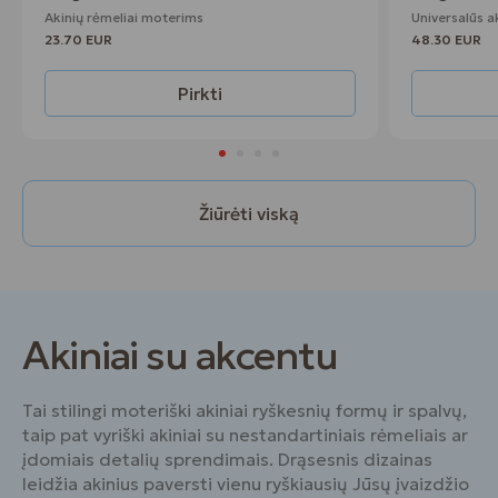
Akinių rėmeliai moterims
Universalūs a
23.70 EUR
48.30 EUR
Pirkti
Žiūrėti viską
Akiniai su akcentu
Tai stilingi moteriški akiniai ryškesnių formų ir spalvų,
taip pat vyriški akiniai su nestandartiniais rėmeliais ar
įdomiais detalių sprendimais. Drąsesnis dizainas
leidžia akinius paversti vienu ryškiausių Jūsų įvaizdžio