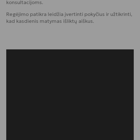
konsultacijoms.
Regėjimo patikra leidžia įvertinti pokyčius ir užtikrinti,
kad kasdienis matymas išliktų aiškus.