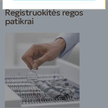
Registruokitės regos
patikrai