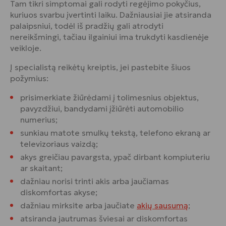
Tam tikri simptomai gali rodyti regėjimo pokyčius,
kuriuos svarbu įvertinti laiku. Dažniausiai jie atsiranda
palaipsniui, todėl iš pradžių gali atrodyti
nereikšmingi, tačiau ilgainiui ima trukdyti kasdienėje
veikloje.
Į specialistą reikėtų kreiptis, jei pastebite šiuos
požymius:
prisimerkiate žiūrėdami į tolimesnius objektus,
pavyzdžiui, bandydami įžiūrėti automobilio
numerius;
sunkiau matote smulkų tekstą, telefono ekraną ar
televizoriaus vaizdą;
akys greičiau pavargsta, ypač dirbant kompiuteriu
ar skaitant;
dažniau norisi trinti akis arba jaučiamas
diskomfortas akyse;
dažniau mirksite arba jaučiate
akių sausumą
;
atsiranda jautrumas šviesai ar diskomfortas