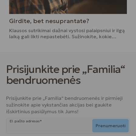
Girdite, bet nesuprantate?
Klausos sutrikimai dažnai vystosi palaipsniui ir ilgą
laiką gali likti nepastebėti. Sužinokite, kokie…
Prisijunkite prie „Familia“
bendruomenės
Prisijunkite prie „Familia“ bendruomenės ir pirmieji
sužinokite apie vykstančias akcijas bei gaukite
išskirtinius pasiūlymus tik Jums!
El. pašto adresas*
Prenumeruoti