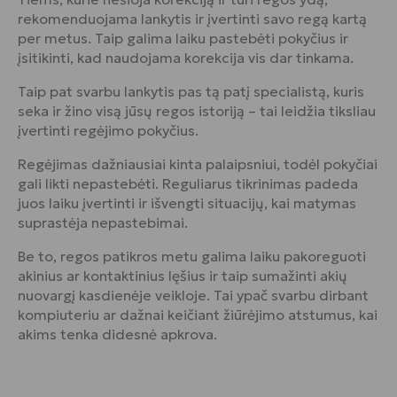
rekomenduojama lankytis ir įvertinti savo regą kartą
per metus. Taip galima laiku pastebėti pokyčius ir
įsitikinti, kad naudojama korekcija vis dar tinkama.
Taip pat svarbu lankytis pas tą patį specialistą, kuris
seka ir žino visą jūsų regos istoriją – tai leidžia tiksliau
įvertinti regėjimo pokyčius.
Regėjimas dažniausiai kinta palaipsniui, todėl pokyčiai
gali likti nepastebėti. Reguliarus tikrinimas padeda
juos laiku įvertinti ir išvengti situacijų, kai matymas
suprastėja nepastebimai.
Be to, regos patikros metu galima laiku pakoreguoti
akinius ar kontaktinius lęšius ir taip sumažinti akių
nuovargį kasdienėje veikloje. Tai ypač svarbu dirbant
kompiuteriu ar dažnai keičiant žiūrėjimo atstumus, kai
akims tenka didesnė apkrova.