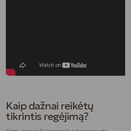
Kaip dažnai reikėtų
tikrintis regėjimą?
Tiems, kurie nešioja korekciją ir turi regos ydą,