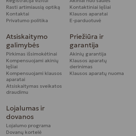
Registracija vizitui
Akiniai nuo saulės
Rasti artimiausią optiką
Kontaktiniai lęšiai
Kontaktai
Klausos aparatai
Privatumo politika
E-parduotuvė
Atsiskaitymo
Priežiūra ir
galimybės
garantija
Pirkimas išsimokėtinai
Akinių garantija
Kompensuojami akinių
Klausos aparatų
lęšiai
derinimas
Kompensuojami klausos
Klausos aparatų nuoma
aparatai
Atsiskaitymas sveikatos
draudimu
Lojalumas ir
dovanos
Lojalumo programa
Dovanų kortelė