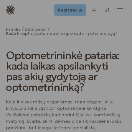
Registracija
Familia
Straipsniai
Kada kreiptis į optometrininką, o kada – į oftalmologą?
Optometrininkė pataria:
kada laikas apsilankyti
pas akių gydytoją ar
optometrininką?
Kaip ir visas mūsų organizmas, rega bėgant laikui
kinta. „Familia Optica“ optometrininkė Algita
Vaičiulienė pabrėžia, kad norint išlaikyti komfortišką
matymą, svarbu skirti dėmesio ne tik kasdienei akių
priežiūrai, bet ir reguliarioms specialistų