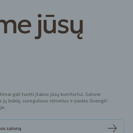
ime jūsų
itimai gali turėti įtakos jūsų komfortui. Salone
ns jų būklę, sureguliuos rėmelius ir padės išvengti
je.
kos saloną