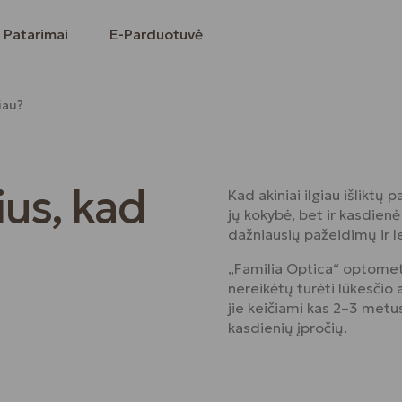
Patarimai
E-Parduotuvė
giau?
ius, kad
Kad akiniai ilgiau išliktų 
jų kokybė, bet ir kasdienė
dažniausių pažeidimų ir le
„Familia Optica“ optometr
nereikėtų turėti lūkesčio a
jie keičiami kas 2–3 metus,
kasdienių įpročių.