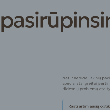
 pasirūpins
Net ir nedideli akinių pak
specialistai greitai įverti
didesnių problemų ateity
Rasti artimiausią opti