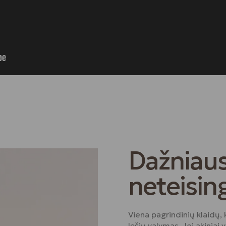
Dažniaus
neteisin
Viena pagrindinių klaidų,
lęšių valymas. Jei akiniai 