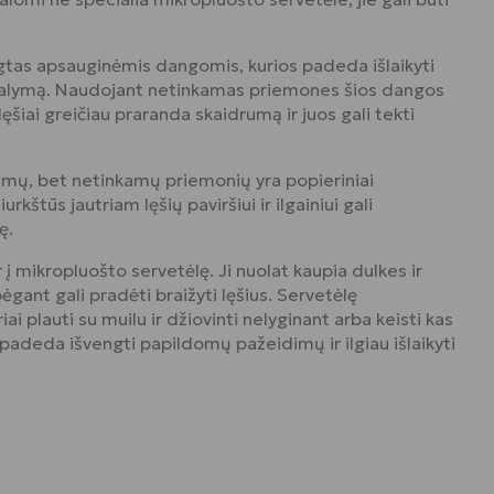
gtas apsauginėmis dangomis, kurios padeda išlaikyti
valymą. Naudojant netinkamas priemones šios dangos
lęšiai greičiau praranda skaidrumą ir juos gali tekti
amų, bet netinkamų priemonių yra popieriniai
iurkštūs jautriam lęšių paviršiui ir ilgainiui gali
ę.
 į mikropluošto servetėlę. Ji nuolat kaupia dulkes ir
ėgant gali pradėti braižyti lęšius. Servetėlę
 plauti su muilu ir džiovinti nelyginant arba keisti kas
 padeda išvengti papildomų pažeidimų ir ilgiau išlaikyti