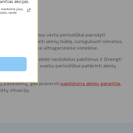
ančias akcijas.
s tvarkome jūsų
ais, rasite
iūros taisyklių, akinius verta periodiškai parodyti
one galima įvertinti akinių būklę, sureguliuoti rėmelius,
yti lęšius specialiose ultragarsinėse vonelėse.
 padeda laiku pastebėti nedidelius pakitimus ir išvengti
e. Būtent dėl to svarbu periodiškai patikrinti akinių
ų pažeidimų, gali praversti
papildoma akinių garantija
,
ėtų situacijų.