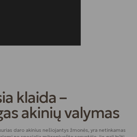
ia klaida –
gas akinių valymas
 kurias daro akinius nešiojantys žmonės, yra netinkamas
valomi ne specialia mikropluošto servetėle, jie gali būti