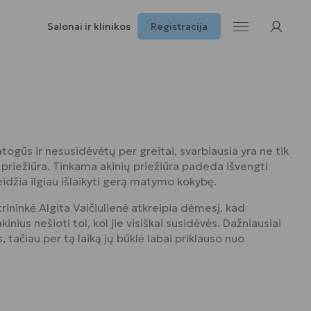
Salonai ir klinikos
Registracija
patogūs ir nesusidėvėtų per greitai, svarbiausia yra ne tik
 priežiūra. Tinkama akinių priežiūra padeda išvengti
idžia ilgiau išlaikyti gerą matymo kokybę.
ininkė Algita Vaičiulienė atkreipia dėmesį, kad
kinius nešioti tol, kol jie visiškai susidėvės. Dažniausiai
 tačiau per tą laiką jų būklė labai priklauso nuo