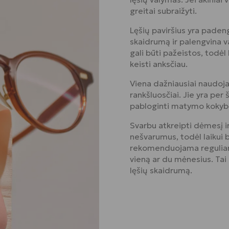
greitai subraižyti.
Lęšių paviršius yra paden
skaidrumą ir palengvina 
gali būti pažeistos, todėl 
keisti anksčiau.
Viena dažniausiai naudoj
rankšluosčiai. Jie yra per š
pabloginti matymo kokyb
Svarbu atkreipti dėmesį ir
nešvarumus, todėl laikui b
rekomenduojama reguliariai
vieną ar du mėnesius. Tai
lęšių skaidrumą.