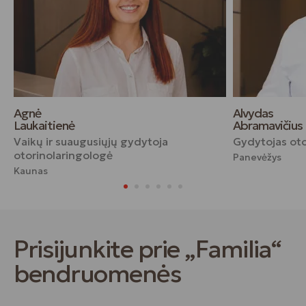
Agnė
Alvydas
Laukaitienė
Abramavičius
Vaikų ir suaugusiųjų gydytoja
Gydytojas oto
otorinolaringologė
Panevėžys
Kaunas
Prisijunkite prie „Familia“
bendruomenės