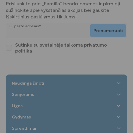
Prisijunkite prie „Familia“ bendruomenės ir pirmieji
sužinokite apie vykstančias akcijas bei gaukite
išskirtinius pasiūlymus tik Jums!
El. pašto adresas*
Prenumeruoti
Sutinku su svetainėje taikoma
privatumo
politika
Naudinga žinoti
Senjorams
Ligos
Gydymas
Sprendimai