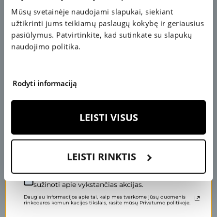
Mūsų svetainėje naudojami slapukai, siekiant
50 €
KUPONAS
A
S
užtikrinti jums teikiamų paslaugų kokybę ir geriausius
P
IM
M
A
IS
T
O
A
P
IL
D
A
I
K
pasiūlymus. Patvirtinkite, kad sutinkate su slapukų
AKIŲ LAŠAI
naudojimo politika.
K
S
2
0
€
U
P
O
N
A
Rodyti informaciją
Įveskite savo el. pašto adresą, kad pasuktumėte ratą.
LEISTI VISUS
Nelaukite eilėse
LEISTI RINKTIS
specialisto konsultacijos
Sutinku gauti specialius pasiūlymus ir pirmas
sužinoti apie vykstančias akcijas.
Užsiregistruokite ir ženkite žingsnį kokybiškesnio
Daugiau informacijos apie tai, kaip mes tvarkome jūsų duomenis
rinkodaros komunikacijos tikslais, rasite mūsų Privatumo politikoje.
gyvenimo link