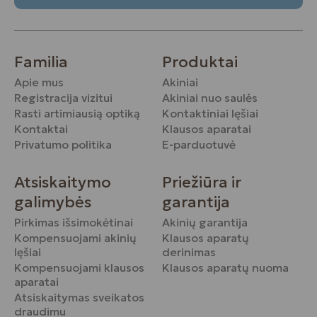
Familia
Produktai
Apie mus
Akiniai
Registracija vizitui
Akiniai nuo saulės
Rasti artimiausią optiką
Kontaktiniai lęšiai
Kontaktai
Klausos aparatai
Privatumo politika
E-parduotuvė
Atsiskaitymo
Priežiūra ir
galimybės
garantija
Pirkimas išsimokėtinai
Akinių garantija
Kompensuojami akinių
Klausos aparatų
lęšiai
derinimas
Kompensuojami klausos
Klausos aparatų nuoma
aparatai
Atsiskaitymas sveikatos
draudimu