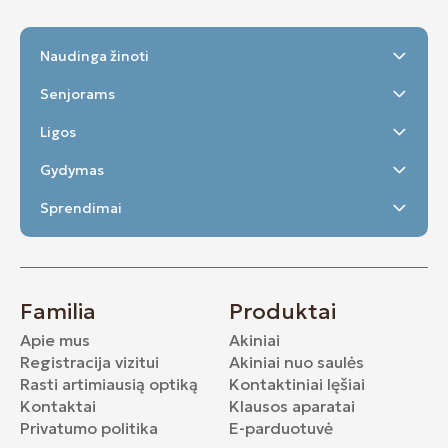
Naudinga žinoti
Senjorams
Ligos
Gydymas
Sprendimai
Familia
Produktai
Apie mus
Akiniai
Registracija vizitui
Akiniai nuo saulės
Rasti artimiausią optiką
Kontaktiniai lęšiai
Kontaktai
Klausos aparatai
Privatumo politika
E-parduotuvė