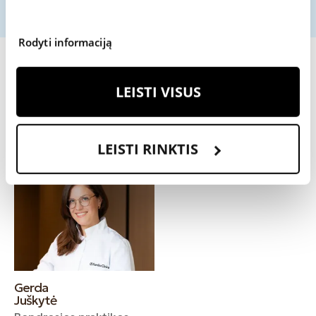
Rodyti informaciją
Kiti patyrę šios srities
LEISTI VISUS
specialistai
LEISTI RINKTIS
Gerda
Juškytė