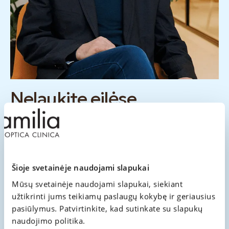
Nelaukite eilėse
specialisto konsultacijos
Užsiregistruokite ir ženkite žingsnį kokybiškesnio
gyvenimo link
Šioje svetainėje naudojami slapukai
Mūsų svetainėje naudojami slapukai, siekiant
Kontaktai
užtikrinti jums teikiamų paslaugų kokybę ir geriausius
pasiūlymus. Patvirtinkite, kad sutinkate su slapukų
naudojimo politika.
Registracija vizitui