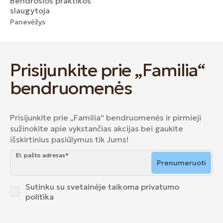
Bendrosios praktikos
slaugytoja
Panevėžys
Prisijunkite prie „Familia“
bendruomenės
Prisijunkite prie „Familia“ bendruomenės ir pirmieji
sužinokite apie vykstančias akcijas bei gaukite
išskirtinius pasiūlymus tik Jums!
El. pašto adresas*
Prenumeruoti
Sutinku su svetainėje taikoma
privatumo
politika