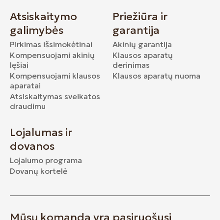
Atsiskaitymo
Priežiūra ir
galimybės
garantija
Pirkimas išsimokėtinai
Akinių garantija
Kompensuojami akinių
Klausos aparatų
lęšiai
derinimas
Kompensuojami klausos
Klausos aparatų nuoma
aparatai
Atsiskaitymas sveikatos
draudimu
Lojalumas ir
dovanos
Lojalumo programa
Dovanų kortelė
Mūsų komanda yra pasiruošusi