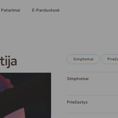
Patarimai
E-Parduotuvė
ija
Simptomai
Priež
Simptomai
Priežastys