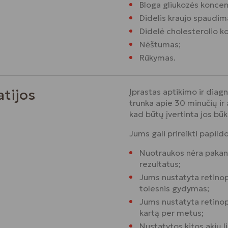
Bloga gliukozės koncent
Didelis kraujo spaudim
Didelė cholesterolio k
Nėštumas;
Rūkymas.
atijos
Įprastas aptikimo ir diag
trunka apie 30 minučių ir 
kad būtų įvertinta jos būk
Jums gali prireikti papild
Nuotraukos nėra pakanka
rezultatus;
Jums nustatyta retinopat
tolesnis gydymas;
Jums nustatyta retinopa
kartą per metus;
Nustatytos kitos akių l