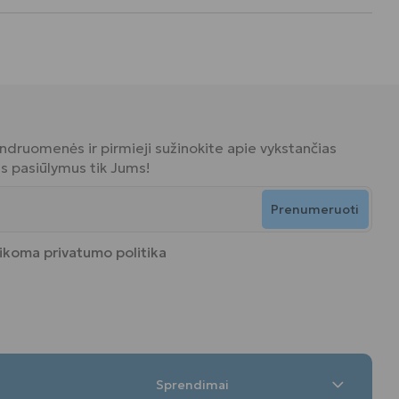
bendruomenės ir pirmieji sužinokite apie vykstančias
ius pasiūlymus tik Jums!
Prenumeruoti
aikoma
privatumo politika
Sprendimai