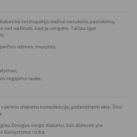
diabetinė retinopatija dažnai nesukelia pastebimų
 net nežinoti, kad ja sergate. Tačiau ligai
ti:
ojančios dėmės, musytės;
matymas;
tos regėjimo lauke;
 cukrinio diabeto komplikacija, pažeidžianti akis. Šios
a:
lgiau žmogus serga diabetu, tuo di­desnė yra
s išsivystymo rizika;