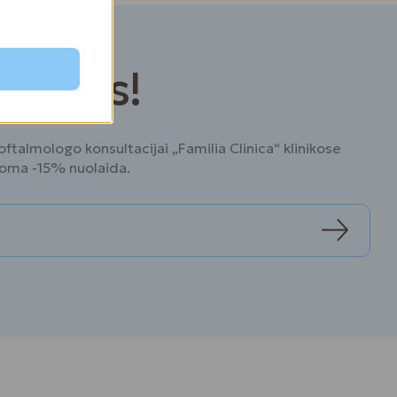
 akimis!
ftalmologo konsultacijai „Familia Clinica“ klinikose
ikoma -15% nuolaida.