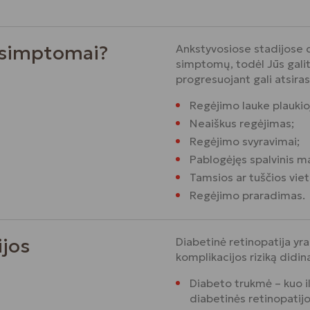
s simptomai?
Ankstyvosiose stadijose 
simptomų, todėl Jūs galite
progresuojant gali atsiras
Regėjimo lauke plauki
Neaiškus regėjimas;
Regėjimo svyravimai;
Pablogėjęs spalvinis 
Tamsios ar tuščios vie
Regėjimo praradimas.
ijos
Diabetinė retinopatija yra
komplikacijos riziką didin
Diabeto trukmė – kuo i
diabetinės retinopatijo