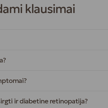
dami klausimai
a?
imptomai?
irgti ir diabetine retinopatija?