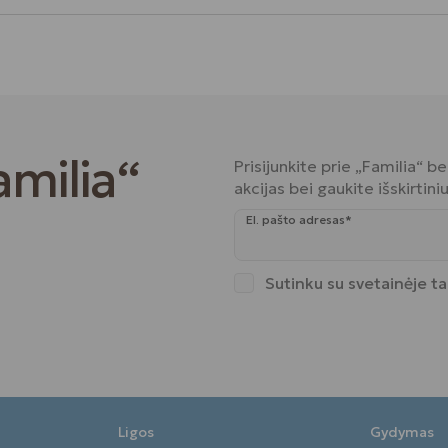
amilia“
Prisijunkite prie „Familia“ 
akcijas bei gaukite išskirtin
El. pašto adresas*
Sutinku su svetainėje t
Ligos
Gydymas