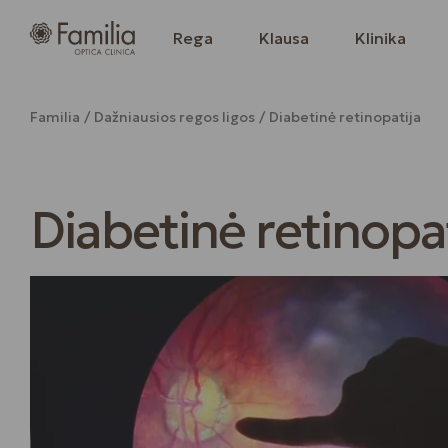
Rega
Klausa
Klinika
Familia
Dažniausios regos ligos
Diabetinė retinopatija
Diabetinė retinopat