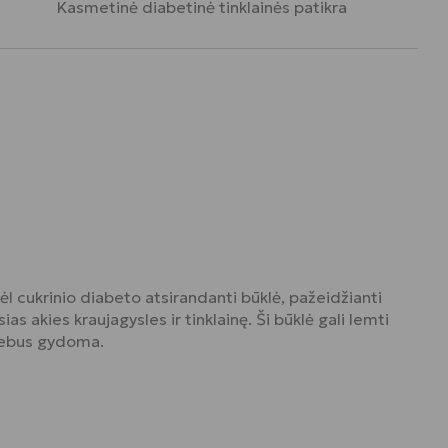
Kasmetinė diabetinė tinklainės patikra
ėl cukrinio diabeto atsirandanti būklė, pažeidžianti
as akies kraujagysles ir tinklainę. Ši būklė gali lemti
nebus gydoma.