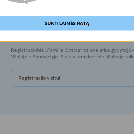
SUKTI LAIMĖS RATĄ
Pasirūpinkite savo
Registruokitės „Familia Optica“ salone arba gydytojo-o
Vilniuje ir Panevėžyje. Su lojalumo kortele klinikoje ta
Registracija vizitui