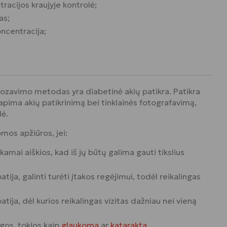
racijos kraujyje kontrolė;
as;
oncentracija;
nozavimo metodas yra diabetinė akių patikra. Patikra
apima akių patikrinimą bei tinklainės fotografavimą,
lė.
omos apžiūros, jei:
mai aiškios, kad iš jų būtų galima gauti tikslius
ija, galinti turėti įtakos regėjimui, todėl reikalingas
tija, dėl kurios reikalingas vizitas dažniau nei vieną
igos, tokios kaip
glaukoma
ar
katarakta
.