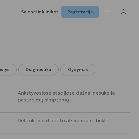
Salonai ir klinikos
Registracija
astys
Diagnostika
Gydymas
Ankstyvosiose stadijose dažnai nesukelia
pastebimų simptomų
Dėl cukrinio diabeto atsirandanti būklė