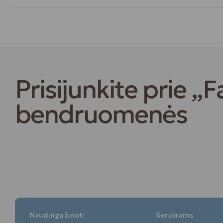
Prisijunkite prie „F
bendruomenės
Naudinga žinoti
Senjorams