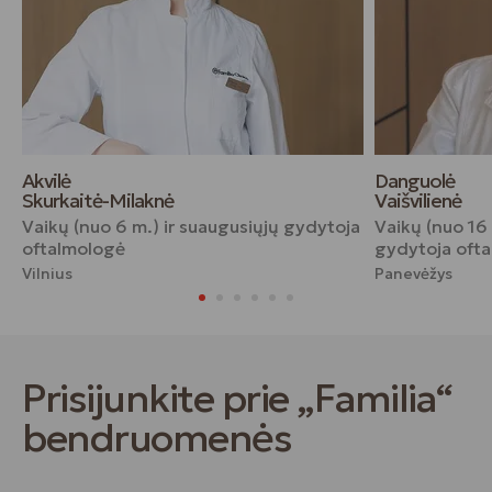
Akvilė
Danguolė
Skurkaitė-Milaknė
Vaišvilienė
Vaikų (nuo 6 m.) ir suaugusiųjų gydytoja
Vaikų (nuo 16 
oftalmologė
gydytoja oft
Vilnius
Panevėžys
Prisijunkite prie „Familia“
bendruomenės