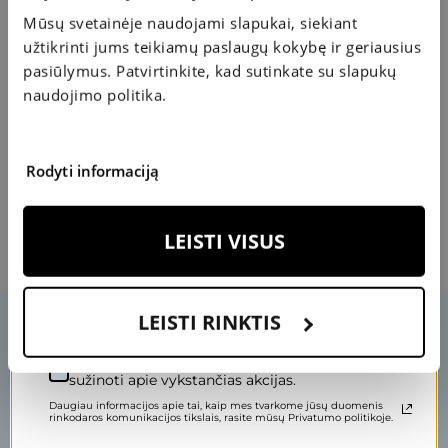
jiems kuo efektyvesnį gydymą
Mūsų svetainėje naudojami slapukai, siekiant
50 €
KUPONAS
A
S
užtikrinti jums teikiamų paslaugų kokybę ir geriausius
P
IM
M
A
IS
T
O
A
P
IL
D
A
I
K
pasiūlymus. Patvirtinkite, kad sutinkate su slapukų
AKIŲ LAŠAI
naudojimo politika.
K
S
2
0
€
U
P
O
N
A
Rodyti informaciją
Maloni gydytoja.
Įveskite savo el. pašto adresą, kad pasuktumėte ratą.
LEISTI VISUS
LEISTI RINKTIS
Sutinku gauti specialius pasiūlymus ir pirmas
sužinoti apie vykstančias akcijas.
Daugiau informacijos apie tai, kaip mes tvarkome jūsų duomenis
rinkodaros komunikacijos tikslais, rasite mūsų Privatumo politikoje.