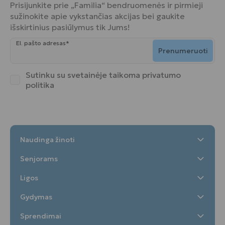
Prisijunkite prie „Familia“ bendruomenės ir pirmieji
sužinokite apie vykstančias akcijas bei gaukite
išskirtinius pasiūlymus tik Jums!
El. pašto adresas*
Prenumeruoti
Sutinku su svetainėje taikoma
privatumo
politika
Naudinga žinoti
Senjorams
Ligos
Gydymas
Sprendimai