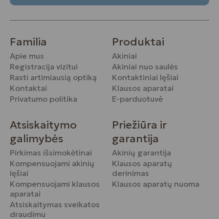
Familia
Produktai
Apie mus
Akiniai
Registracija vizitui
Akiniai nuo saulės
Rasti artimiausią optiką
Kontaktiniai lęšiai
Kontaktai
Klausos aparatai
Privatumo politika
E-parduotuvė
Atsiskaitymo
Priežiūra ir
galimybės
garantija
Pirkimas išsimokėtinai
Akinių garantija
Kompensuojami akinių
Klausos aparatų
lęšiai
derinimas
Kompensuojami klausos
Klausos aparatų nuoma
aparatai
Atsiskaitymas sveikatos
draudimu