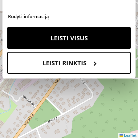
18:00
VI:
Rodyti informaciją
09:00
-
14:00
LEISTI VISUS
Registracija vizitui
LEISTI RINKTIS
Familia
Optica
Chemikų
g. 1, PC
IKI,
Jonava
I-
Maršrutas
V:
+370 655
10:00
50 963
-
Leaflet