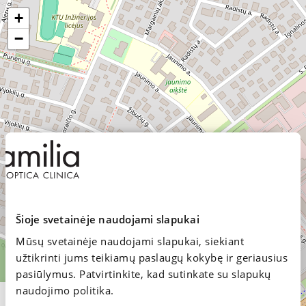
72 335
-
+
19:00
sią
−
VI:
10:00
Miestas
-
17:00
Paslaugos
Registracija vizitui
×
Familia Optica
Savanorių pr. 255, PC MAXIMA, Kaunas
Familia
Optica
I-VII: 10:00 - 20:00
Savanorių
Maršrutas
pr. 255,
+370 640 19 963
Šioje svetainėje naudojami slapukai
PC
MAXIMA,
Mūsų svetainėje naudojami slapukai, siekiant
Registracija vizitui
Kaunas
užtikrinti jums teikiamų paslaugų kokybę ir geriausius
pasiūlymus. Patvirtinkite, kad sutinkate su slapukų
I-
Maršrutas
naudojimo politika.
VII: