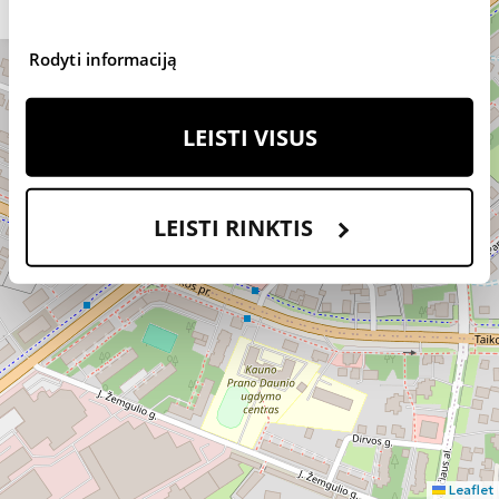
+370
10:00
640 19
-
963
20:00
Rodyti informaciją
Registracija vizitui
LEISTI VISUS
Familia
Optica
LEISTI RINKTIS
Savanorių
pr. 346,
PC
SAVAS,
Kaunas
I-
Maršrutas
VI:
+370 650
10:00
72 765
-
20:00
VII:
Leaflet