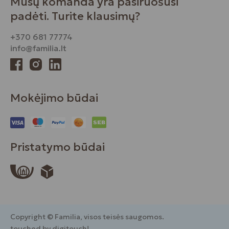
Mūsų komanda yra pasiruošusi
padėti. Turite klausimų?
+370 681 77774
info@familia.lt
Mokėjimo būdai
Pristatymo būdai
Copyright © Familia, visos teisės saugomos.
touched by digitouch!