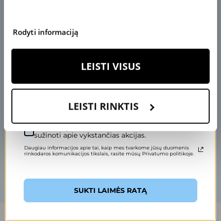
AKIŲ LAŠAI
K
S
2
0
€
U
P
O
N
A
Rodyti informaciją
Nelaukite eilėse
specialisto konsultacijos
Įveskite savo el. pašto adresą, kad pasuktumėte ratą.
LEISTI VISUS
Užsiregistruokite ir ženkite žingsnį kokybiškesnio
gyvenimo link
LEISTI RINKTIS
Sutinku gauti specialius pasiūlymus ir pirmas
sužinoti apie vykstančias akcijas.
Kontaktai
Daugiau informacijos apie tai, kaip mes tvarkome jūsų duomenis
rinkodaros komunikacijos tikslais, rasite mūsų Privatumo politikoje.
Registracija vizitui
SUKTI LAIMĖS RATĄ