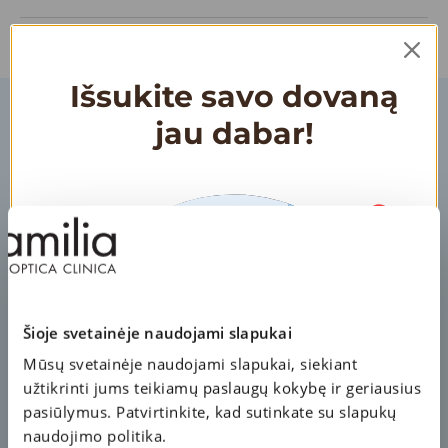
Išsukite savo dovaną
jau dabar!
S
2
0
0
€
K
L
A
U
S
O
S
A
P
A
R
A
T
A
M
F
A
M
I
I
A
S
E
R
V
E
T
Ė
L
L
Ė
S
3
5
€
K
U
P
O
N
A
Šioje svetainėje naudojami slapukai
Mūsų svetainėje naudojami slapukai, siekiant
50 €
KUPONAS
A
S
užtikrinti jums teikiamų paslaugų kokybę ir geriausius
P
IM
M
A
IS
T
O
A
P
IL
D
A
I
K
pasiūlymus. Patvirtinkite, kad sutinkate su slapukų
naudojimo politika.