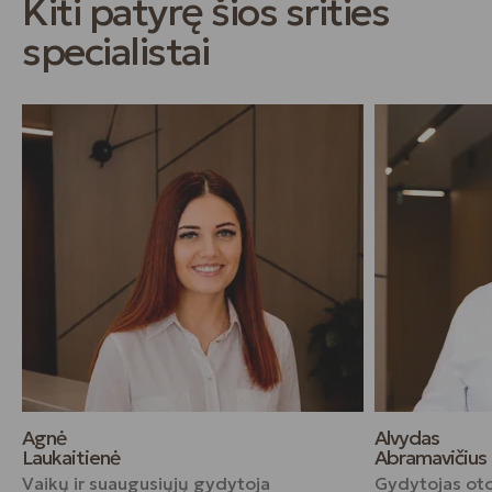
Kiti patyrę šios srities
specialistai
Agnė
Alvydas
Laukaitienė
Abramavičius
Vaikų ir suaugusiųjų gydytoja
Gydytojas oto