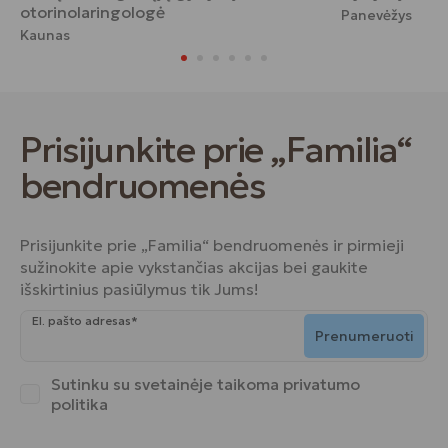
otorinolaringologė
Panevėžys
Kaunas
Prisijunkite prie „Familia“
bendruomenės
Prisijunkite prie „Familia“ bendruomenės ir pirmieji
sužinokite apie vykstančias akcijas bei gaukite
išskirtinius pasiūlymus tik Jums!
El. pašto adresas*
Prenumeruoti
Sutinku su svetainėje taikoma
privatumo
politika