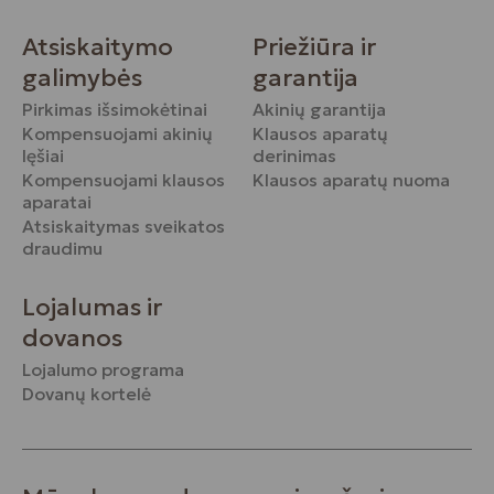
Atsiskaitymo
Priežiūra ir
galimybės
garantija
Pirkimas išsimokėtinai
Akinių garantija
Kompensuojami akinių
Klausos aparatų
lęšiai
derinimas
Kompensuojami klausos
Klausos aparatų nuoma
aparatai
Atsiskaitymas sveikatos
draudimu
Lojalumas ir
dovanos
Lojalumo programa
Dovanų kortelė