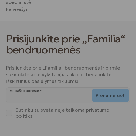
specialistė
Panevėžys
Prisijunkite prie „Familia“
bendruomenės
Prisijunkite prie „Familia“ bendruomenės ir pirmieji
sužinokite apie vykstančias akcijas bei gaukite
išskirtinius pasiūlymus tik Jums!
El. pašto adresas*
Prenumeruoti
Sutinku su svetainėje taikoma
privatumo
politika