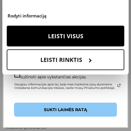
AKIŲ LAŠAI
K
S
2
0
€
U
P
O
N
A
Rodyti informaciją
Gintarė
Julija
Kudukienė
Olechnovič
Klausos priežiūros
Klausos priežiūros
Įveskite savo el. pašto adresą, kad pasuktumėte ratą.
LEISTI VISUS
specialistė
specialistė
Panevėžys
Vilnius
LEISTI RINKTIS
Sutinku gauti specialius pasiūlymus ir pirmas
sužinoti apie vykstančias akcijas.
Daugiau informacijos apie tai, kaip mes tvarkome jūsų duomenis
rinkodaros komunikacijos tikslais, rasite mūsų Privatumo politikoje.
SUKTI LAIMĖS RATĄ
Samanta
Eidikonytė
Klausos priežiūros