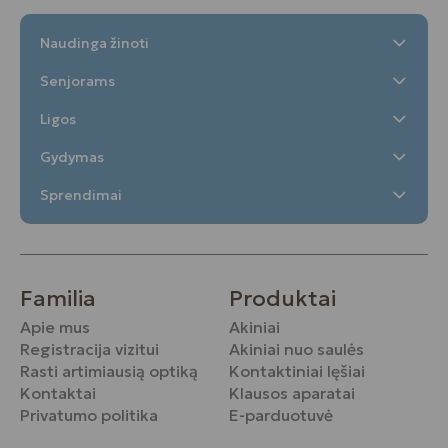
Naudinga žinoti
Senjorams
Ligos
Gydymas
Sprendimai
Familia
Produktai
Apie mus
Akiniai
Registracija vizitui
Akiniai nuo saulės
Rasti artimiausią optiką
Kontaktiniai lęšiai
Kontaktai
Klausos aparatai
Privatumo politika
E-parduotuvė