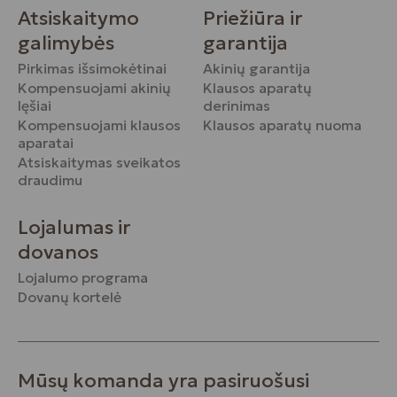
Atsiskaitymo
Priežiūra ir
galimybės
garantija
Pirkimas išsimokėtinai
Akinių garantija
Kompensuojami akinių
Klausos aparatų
lęšiai
derinimas
Kompensuojami klausos
Klausos aparatų nuoma
aparatai
Atsiskaitymas sveikatos
draudimu
Lojalumas ir
dovanos
Lojalumo programa
Dovanų kortelė
Mūsų komanda yra pasiruošusi