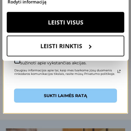
Lietuvos akių gydytojų draugija.
Rodyti informaciją
Įveskite savo el. pašto adresą, kad pasuktumėte ratą.
LEISTI VISUS
Specialistas atlieka šias
LEISTI RINKTIS
paslaugas
Sutinku gauti specialius pasiūlymus ir pirmas
sužinoti apie vykstančias akcijas.
Daugiau informacijos apie tai, kaip mes tvarkome jūsų duomenis
rinkodaros komunikacijos tikslais, rasite mūsų Privatumo politikoje.
Oftalmologija ir regėjimo
diagnostika
SUKTI LAIMĖS RATĄ