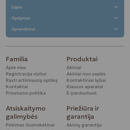
Ligos
Gydymas
Sprendimai
Familia
Produktai
Apie mus
Akiniai
Registracija vizitui
Akiniai nuo saulės
Rasti artimiausią optiką
Kontaktiniai lęšiai
Kontaktai
Klausos aparatai
Privatumo politika
E-parduotuvė
Atsiskaitymo
Priežiūra ir
galimybės
garantija
Pirkimas išsimokėtinai
Akinių garantija