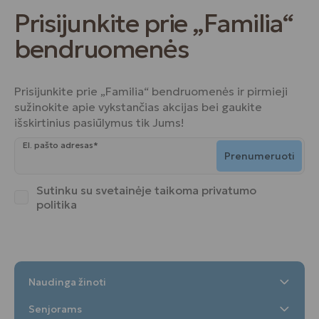
Prisijunkite prie „Familia“
bendruomenės
Prisijunkite prie „Familia“ bendruomenės ir pirmieji
sužinokite apie vykstančias akcijas bei gaukite
išskirtinius pasiūlymus tik Jums!
El. pašto adresas*
Prenumeruoti
Sutinku su svetainėje taikoma
privatumo
politika
Naudinga žinoti
Senjorams