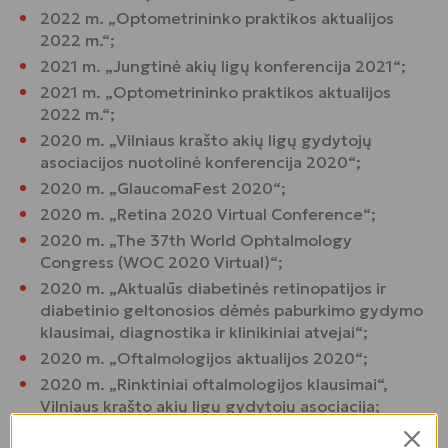
2022 m. „Optometrininko praktikos aktualijos
2022 m.“;
2021 m. „Jungtinė akių ligų konferencija 2021“;
2021 m. „Optometrininko praktikos aktualijos
2022 m.“;
2020 m. „Vilniaus krašto akių ligų gydytojų
asociacijos nuotolinė konferencija 2020“;
2020 m. „GlaucomaFest 2020“;
2020 m. „Retina 2020 Virtual Conference“;
2020 m. „The 37th World Ophtalmology
Congress (WOC 2020 Virtual)“;
2020 m. „Aktualūs diabetinės retinopatijos ir
diabetinio geltonosios dėmės paburkimo gydymo
klausimai, diagnostika ir klinikiniai atvejai“;
2020 m. „Oftalmologijos aktualijos 2020“;
2020 m. „Rinktiniai oftalmologijos klausimai“,
Vilniaus krašto akių ligų gydytojų asociacija;
2020 m. „Lietuvos glaukomos draugijos metinė