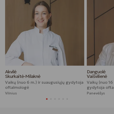
Akvilė
Danguolė
Skurkaitė-Milaknė
Vaišvilienė
Vaikų (nuo 6 m.) ir suaugusiųjų gydytoja
Vaikų (nuo 16 
oftalmologė
gydytoja oft
Vilnius
Panevėžys