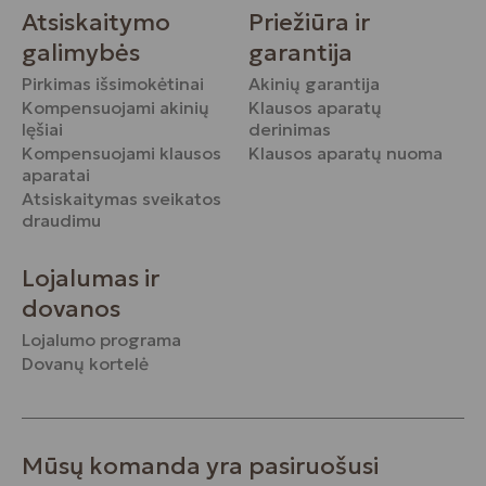
Atsiskaitymo
Priežiūra ir
galimybės
garantija
Pirkimas išsimokėtinai
Akinių garantija
Kompensuojami akinių
Klausos aparatų
lęšiai
derinimas
Kompensuojami klausos
Klausos aparatų nuoma
aparatai
Atsiskaitymas sveikatos
draudimu
Lojalumas ir
dovanos
Lojalumo programa
Dovanų kortelė
Mūsų komanda yra pasiruošusi