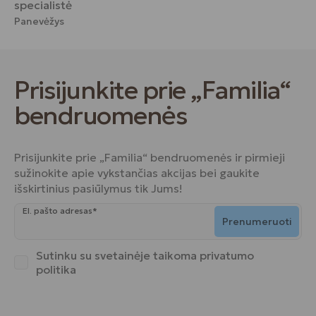
specialistė
Panevėžys
Prisijunkite prie „Familia“
bendruomenės
Prisijunkite prie „Familia“ bendruomenės ir pirmieji
sužinokite apie vykstančias akcijas bei gaukite
išskirtinius pasiūlymus tik Jums!
El. pašto adresas*
Prenumeruoti
Sutinku su svetainėje taikoma
privatumo
politika