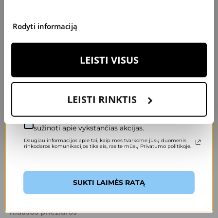
AKIŲ LAŠAI
K
S
2
0
€
U
P
O
N
A
Rodyti informaciją
Julija
Marius
Olechnovič
Brilius
Klausos priežiūros
Klausos priežiūros
Įveskite savo el. pašto adresą, kad pasuktumėte ratą.
LEISTI VISUS
specialistė
specialistas
Vilnius
Vilnius
LEISTI RINKTIS
Sutinku gauti specialius pasiūlymus ir pirmas
sužinoti apie vykstančias akcijas.
Daugiau informacijos apie tai, kaip mes tvarkome jūsų duomenis
rinkodaros komunikacijos tikslais, rasite mūsų Privatumo politikoje.
SUKTI LAIMĖS RATĄ
Samanta
Eidikonytė
Klausos priežiūros