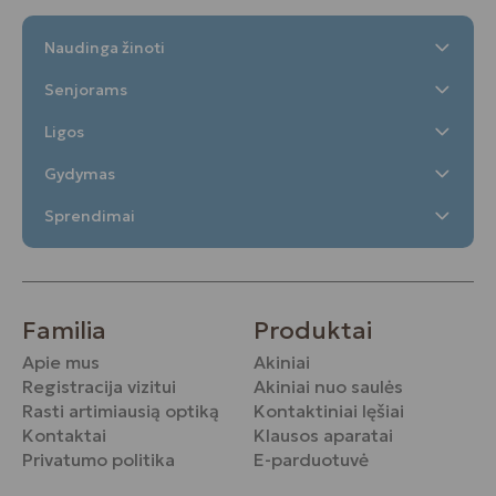
Naudinga žinoti
Senjorams
Ligos
Gydymas
Sprendimai
Familia
Produktai
Apie mus
Akiniai
Registracija vizitui
Akiniai nuo saulės
Rasti artimiausią optiką
Kontaktiniai lęšiai
Kontaktai
Klausos aparatai
Privatumo politika
E-parduotuvė