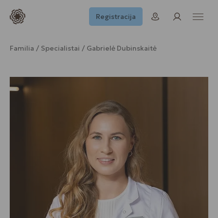
Registracija
Familia
Specialistai
Gabrielė Dubinskaitė