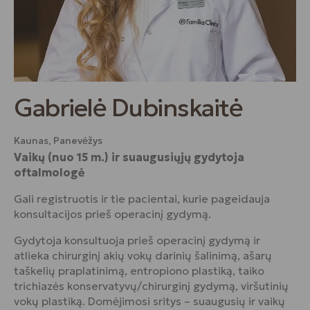
Gabrielė Dubinskaitė
Kaunas, Panevėžys
Vaikų (nuo 15 m.) ir suaugusiųjų gydytoja
oftalmologė
Gali registruotis ir tie pacientai, kurie pageidauja
konsultacijos prieš operacinį gydymą.
Gydytoja konsultuoja prieš operacinį gydymą ir
atlieka chirurginį akių vokų darinių šalinimą, ašarų
taškelių praplatinimą, entropiono plastiką, taiko
trichiazės konservatyvų/chirurginį gydymą, viršutinių
vokų plastiką. Domėjimosi sritys – suaugusių ir vaikų