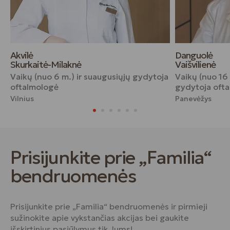
Akvilė
Danguolė
Skurkaitė-Milaknė
Vaišvilienė
Vaikų (nuo 6 m.) ir suaugusiųjų gydytoja
Vaikų (nuo 16 
oftalmologė
gydytoja oft
Vilnius
Panevėžys
Prisijunkite prie „Familia“
bendruomenės
Prisijunkite prie „Familia“ bendruomenės ir pirmieji
sužinokite apie vykstančias akcijas bei gaukite
išskirtinius pasiūlymus tik Jums!