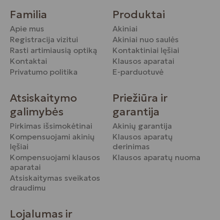
Familia
Produktai
Apie mus
Akiniai
Registracija vizitui
Akiniai nuo saulės
Rasti artimiausią optiką
Kontaktiniai lęšiai
Kontaktai
Klausos aparatai
Privatumo politika
E-parduotuvė
Atsiskaitymo
Priežiūra ir
galimybės
garantija
Pirkimas išsimokėtinai
Akinių garantija
Kompensuojami akinių
Klausos aparatų
lęšiai
derinimas
Kompensuojami klausos
Klausos aparatų nuoma
aparatai
Atsiskaitymas sveikatos
draudimu
Lojalumas ir