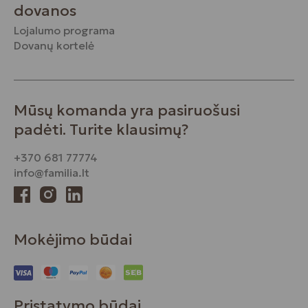
dovanos
Lojalumo programa
Dovanų kortelė
Mūsų komanda yra pasiruošusi
padėti. Turite klausimų?
+370 681 77774
info@familia.lt
Mokėjimo būdai
Pristatymo būdai