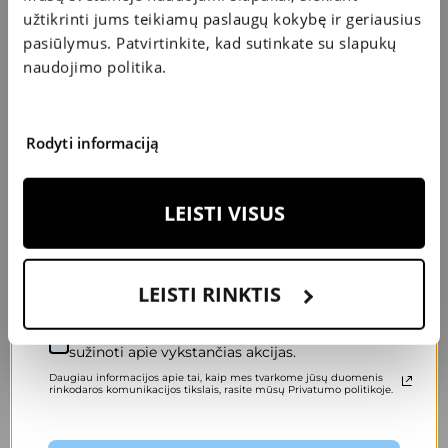
(Kaunas).
KUPONAS
A
S
užtikrinti jums teikiamų paslaugų kokybę ir geriausius
P
IM
2019 m. – „Chirurginiai refrakcijos ydų gydymo
M
A
IS
T
O
A
P
IL
D
A
I
K
pasiūlymus. Patvirtinkite, kad sutinkate su slapukų
metodai bei galimos komplikacijos“,
AKIŲ LAŠAI
naudojimo politika.
K
S
Oftalmologinių lęšių gamykla (Vilnius).
2019 m. – „Sausų akių sindromas: prevencija akių
2
0
€
U
P
O
N
A
išsausėjimui kasdieninėje aplinkoje – apsaugos
Rodyti informaciją
priemonės, gydymo alternatyvos“, LSMU
(Kaunas).
Įveskite savo el. pašto adresą, kad pasuktumėte ratą.
LEISTI VISUS
Narystės
Lietuvos akių gydytojų draugija.
LEISTI RINKTIS
Sutinku gauti specialius pasiūlymus ir pirmas
sužinoti apie vykstančias akcijas.
Daugiau informacijos apie tai, kaip mes tvarkome jūsų duomenis
rinkodaros komunikacijos tikslais, rasite mūsų Privatumo politikoje.
Specialistas atlieka šias