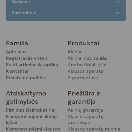
Gydymas
Sprendimai
Familia
Produktai
Apie mus
Akiniai
Registracija vizitui
Akiniai nuo saulės
Rasti artimiausią optiką
Kontaktiniai lęšiai
Kontaktai
Klausos aparatai
Privatumo politika
E-parduotuvė
Atsiskaitymo
Priežiūra ir
galimybės
garantija
Pirkimas išsimokėtinai
Akinių garantija
Kompensuojami akinių
Klausos aparatų
lęšiai
derinimas
Kompensuojami klausos
Klausos aparatų nuoma