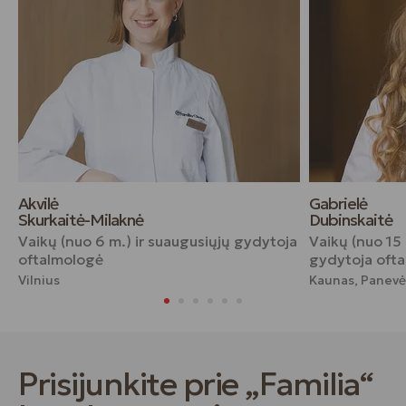
Akvilė
Gabrielė
Skurkaitė-Milaknė
Dubinskaitė
Vaikų (nuo 6 m.) ir suaugusiųjų gydytoja
Vaikų (nuo 15 
oftalmologė
gydytoja oft
Vilnius
Kaunas, Panevė
Prisijunkite prie „Familia“