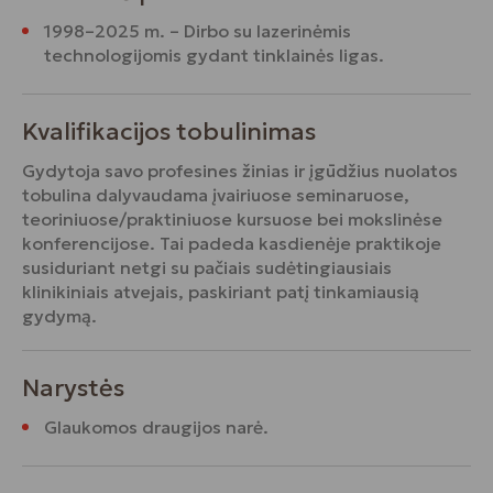
1998–2025 m. – Dirbo su lazerinėmis
technologijomis gydant tinklainės ligas.
Kvalifikacijos tobulinimas
Gydytoja savo profesines žinias ir įgūdžius nuolatos
tobulina dalyvaudama įvairiuose seminaruose,
teoriniuose/praktiniuose kursuose bei mokslinėse
konferencijose. Tai padeda kasdienėje praktikoje
susiduriant netgi su pačiais sudėtingiausiais
klinikiniais atvejais, paskiriant patį tinkamiausią
gydymą.
Narystės
Glaukomos draugijos narė.