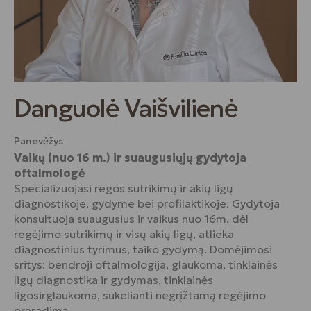
Danguolė Vaišvilienė
Panevėžys
Vaikų (nuo 16 m.) ir suaugusiųjų gydytoja
oftalmologė
Specializuojasi regos sutrikimų ir akių ligų
diagnostikoje, gydyme bei profilaktikoje. Gydytoja
konsultuoja suaugusius ir vaikus nuo 16m. dėl
regėjimo sutrikimų ir visų akių ligų, atlieka
diagnostinius tyrimus, taiko gydymą. Domėjimosi
sritys: bendroji oftalmologija, glaukoma, tinklainės
ligų diagnostika ir gydymas, tinklainės
ligosirglaukoma, sukelianti negrįžtamą regėjimo
praradimą.