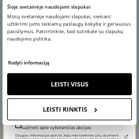
Šioje svetainėje naudojami slapukai
Mūsų svetainėje naudojami slapukai, siekiant
50 €
KUPONAS
A
S
užtikrinti jums teikiamų paslaugų kokybę ir geriausius
P
IM
M
A
IS
T
O
A
P
IL
D
A
I
K
pasiūlymus. Patvirtinkite, kad sutinkate su slapukų
AKIŲ LAŠAI
naudojimo politika.
K
S
2
0
€
U
P
O
N
A
Rodyti informaciją
Įveskite savo el. pašto adresą, kad pasuktumėte ratą.
LEISTI VISUS
LEISTI RINKTIS
Nelaukite eilėse
Sutinku gauti specialius pasiūlymus ir pirmas
specialisto konsultacijos
sužinoti apie vykstančias akcijas.
Daugiau informacijos apie tai, kaip mes tvarkome jūsų duomenis