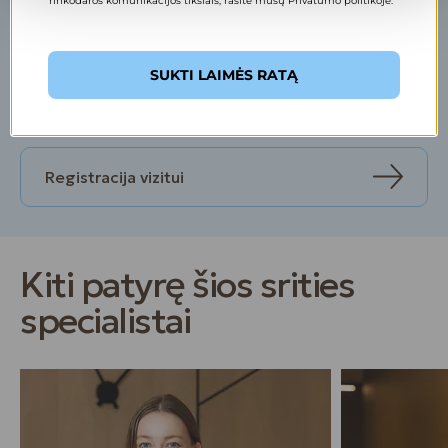
rinkodaros komunikacijos tikslais, rasite mūsų Privatumo politikoje.
Užsiregistruokite ir ženkite žingsnį kokybiškesnio
gyvenimo link
SUKTI LAIMĖS RATĄ
Kontaktai
Registracija vizitui
Kiti patyrę šios srities
specialistai