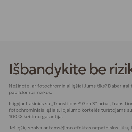
Išbandykite be rizi
Nežinote, ar fotochrominiai lęšiai Jums tiks? Dabar gali
papildomos rizikos.
Įsigyjant akinius su „Transitions® Gen S“ arba „Transit
fotochrominiais lęšiais, lojalumo kortelės turėtojams 
100% keitimo garantija.
Jei lęšių spalva ar tamsėjimo efektas nepateisins Jūsų 