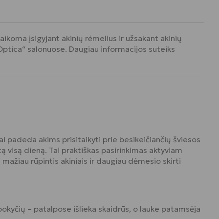
ikoma įsigyjant akinių rėmelius ir užsakant akinių
 Optica“ salonuose. Daugiau informacijos suteiks
ai padeda akims prisitaikyti prie besikeičiančių šviesos
tą visą dieną. Tai praktiškas pasirinkimas aktyviam
 mažiau rūpintis akiniais ir daugiau dėmesio skirti
 pokyčių – patalpose išlieka skaidrūs, o lauke patamsėja