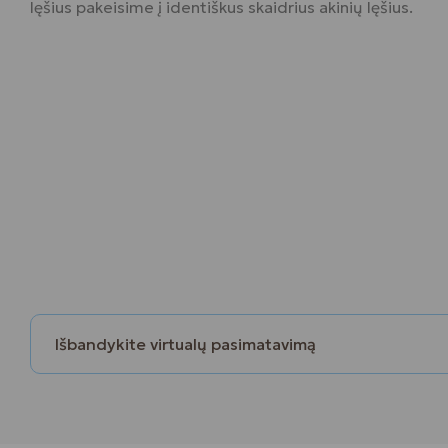
lęšius pakeisime į identiškus skaidrius akinių lęšius.
Išbandykite virtualų pasimatavimą