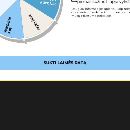
pirmas sužinoti apie vykst
KUPONAS
Daugiau informacijos apie tai, kaip me
duomenis rinkodaros komunikacijos tiksl
AKIŲ LAŠAI
mūsų Privatumo politikoje.
K
S
2
0
€
U
P
O
N
A
SUKTI LAIMĖS RATĄ