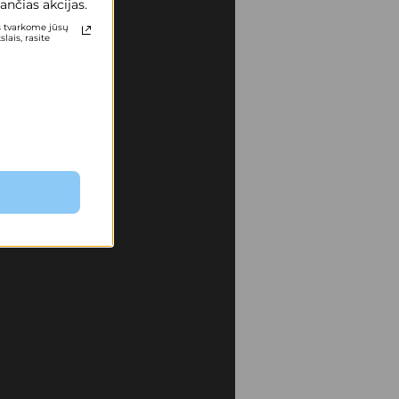
ančias akcijas.
s tvarkome jūsų
ais, rasite