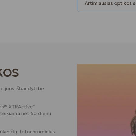
Artimiausias optikos 
kos
te juos išbandyti be
ions® XTRActive“
suteikiama net 60 dienų
lūkesčių, fotochrominius