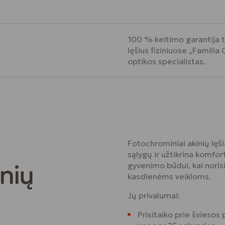
100 % keitimo garantija ta
lęšius fiziniuose „Familia
optikos specialistas.
Fotochrominiai akinių lęši
sąlygų ir užtikrina komfor
nių
gyvenimo būdui, kai norisi
kasdienėms veikloms.
Jų privalumai:
Prisitaiko prie šviesos