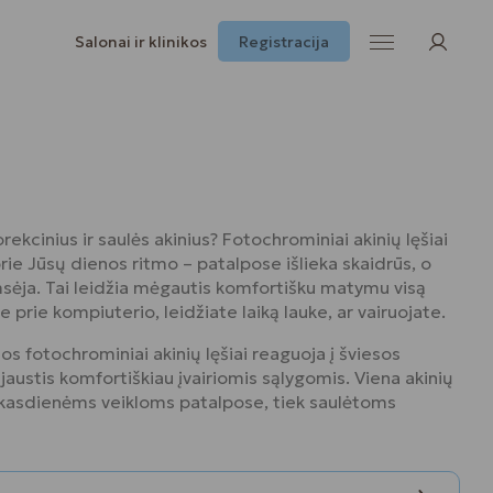
Salonai ir klinikos
Registracija
rekcinius ir saulės akinius? Fotochrominiai akinių lęšiai
prie Jūsų dienos ritmo – patalpose išlieka skaidrūs, o
sėja. Tai leidžia mėgautis komfortišku matymu visą
e prie kompiuterio, leidžiate laiką lauke, ar vairuojate.
s fotochrominiai akinių lęšiai reaguoja į šviesos
jaustis komfortiškiau įvairiomis sąlygomis. Viena akinių
k kasdienėms veikloms patalpose, tiek saulėtoms