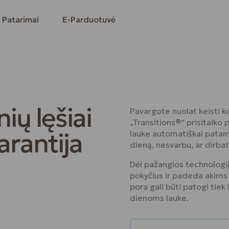
Patarimai
E-Parduotuvė
ių lęšiai
Pavargote nuolat keisti ko
„Transitions®“ prisitaiko 
rantija
lauke automatiškai patam
dieną, nesvarbu, ar dirbat
Dėl pažangios technologijo
pokyčius ir padeda akims 
pora gali būti patogi tie
dienoms lauke.