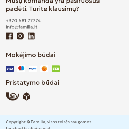
Mūsų komanda yra pasiruošusi
padėti. Turite klausimų?
+370 681 77774
info@familia.lt
Mokėjimo būdai
Pristatymo būdai
Copyright © Familia, visos teisės saugomos.
touched by digitouch!