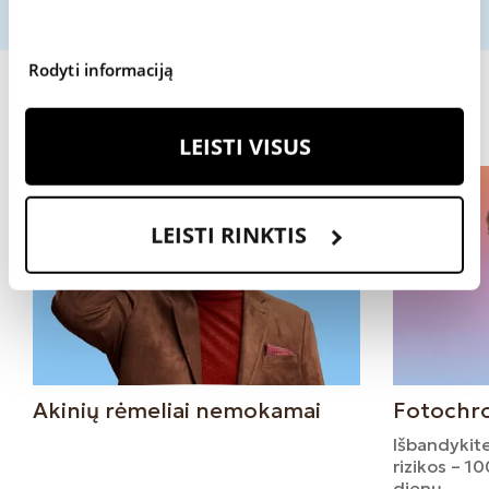
Rodyti informaciją
Kiti pasiūlymai
LEISTI VISUS
LEISTI RINKTIS
Akinių rėmeliai nemokamai
Fotochrom
Išbandykite
rizikos – 1
dienų.