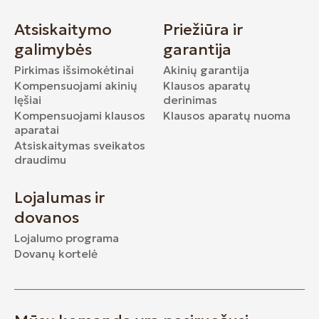
Atsiskaitymo
Priežiūra ir
galimybės
garantija
Pirkimas išsimokėtinai
Akinių garantija
Kompensuojami akinių
Klausos aparatų
lęšiai
derinimas
Kompensuojami klausos
Klausos aparatų nuoma
aparatai
Atsiskaitymas sveikatos
draudimu
Lojalumas ir
dovanos
Lojalumo programa
Dovanų kortelė