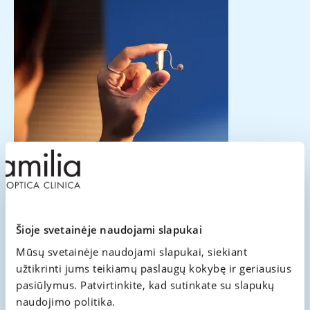
Šioje svetainėje naudojami slapukai
Registruokitės konsultacijai artimiausiame „Familia
Optica“ ar „Familia Clinica“ salone.
Mūsų svetainėje naudojami slapukai, siekiant
užtikrinti jums teikiamų paslaugų kokybę ir geriausius
pasiūlymus. Patvirtinkite, kad sutinkate su slapukų
Registracija vizitui
naudojimo politika.