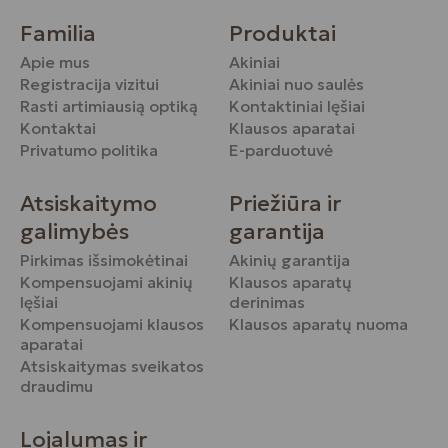
Familia
Produktai
Apie mus
Akiniai
Registracija vizitui
Akiniai nuo saulės
Rasti artimiausią optiką
Kontaktiniai lęšiai
Kontaktai
Klausos aparatai
Privatumo politika
E-parduotuvė
Atsiskaitymo
Priežiūra ir
galimybės
garantija
Pirkimas išsimokėtinai
Akinių garantija
Kompensuojami akinių
Klausos aparatų
lęšiai
derinimas
Kompensuojami klausos
Klausos aparatų nuoma
aparatai
Atsiskaitymas sveikatos
draudimu
Lojalumas ir