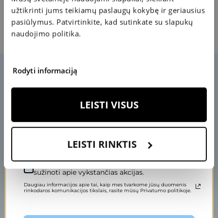
50 €
tinkamai susirikiuoti;
KUPONAS
A
S
užtikrinti jums teikiamų paslaugų kokybę ir geriausius
P
IM
M
A
IS
T
O
A
P
IL
D
A
I
K
pasiūlymus. Patvirtinkite, kad sutinkate su slapukų
Kai kuriems vaikams dėl žvairumo gali išsivystyti akis
AKIŲ LAŠAI
naudojimo politika.
tinginė, kurią tokiu atveju reikia gydyti pirmiausiai.
K
S
2
0
€
U
P
O
N
A
Rodyti informaciją
Įveskite savo el. pašto adresą, kad pasuktumėte ratą.
LEISTI VISUS
LEISTI RINKTIS
Sutinku gauti specialius pasiūlymus ir pirmas
sužinoti apie vykstančias akcijas.
Daugiau informacijos apie tai, kaip mes tvarkome jūsų duomenis
rinkodaros komunikacijos tikslais, rasite mūsų Privatumo politikoje.
Pasirūpinkite savo akimis!