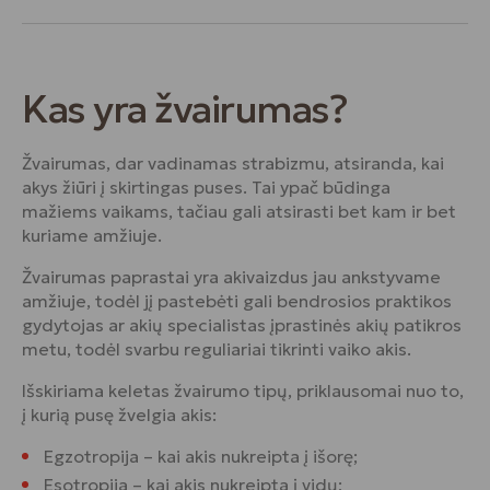
Kas yra žvairumas?
Žvairumas, dar vadinamas strabizmu, atsiranda, kai
akys žiūri į skirtingas puses. Tai ypač būdinga
mažiems vaikams, tačiau gali atsirasti bet kam ir bet
kuriame amžiuje.
Žvairumas paprastai yra akivaizdus jau ankstyvame
amžiuje, todėl jį pastebėti gali bendrosios praktikos
gydytojas ar akių specialistas įprastinės akių patikros
metu, todėl svarbu reguliariai tikrinti vaiko akis.
Išskiriama keletas žvairumo tipų, priklausomai nuo to,
į kurią pusę žvelgia akis:
Egzotropija – kai akis nukreipta į išorę;
Esotropija – kai akis nukreipta į vidų;