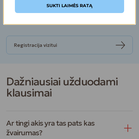
Registruokitės „Familia Optica“ salone arba gydytojo-
SUKTI LAIMĖS RATĄ
oftalmologo konsultacijai „Familia Clinica“ klinikose
Vilniuje ir Panevėžyje. Su lojalumo kortele klinikoje
taikoma -15% nuolaida.
Registracija vizitui
Dažniausiai užduodami
klausimai
Ar tingi akis yra tas pats kas
žvairumas?