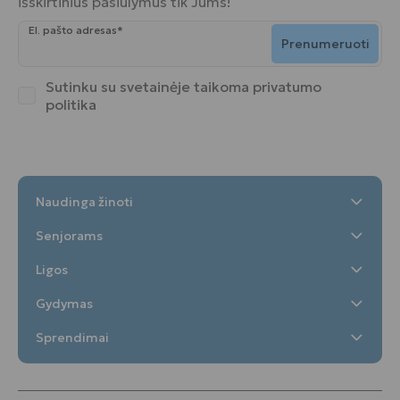
išskirtinius pasiūlymus tik Jums!
El. pašto adresas*
Prenumeruoti
Sutinku su svetainėje taikoma
privatumo
politika
Naudinga žinoti
Senjorams
Ligos
Gydymas
Sprendimai