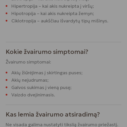
Hipertropija – kai akis nukreipta į viršų;
Hipotropija – kai akis nukreipta žemyn;
Ciklotropija – aukščiau išvardytų tipų mišinys.
Kokie žvairumo simptomai?
Žvairumo simptomai:
Akių žiūrėjimas į skirtingas puses;
Akių nejudrumas;
Galvos sukimas į vieną pusę;
Vaizdo dvejinimasis.
Kas lemia žvairumo atsiradimą?
Ne visada galima nustatyti tikslią žvairumo priežastį.