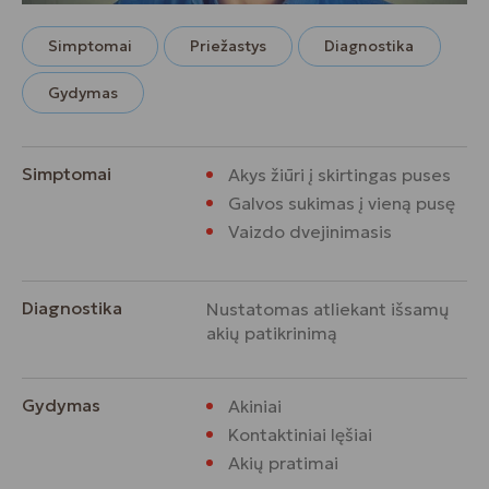
Simptomai
Priežastys
Diagnostika
Gydymas
Simptomai
Akys žiūri į skirtingas puses
Galvos sukimas į vieną pusę
Vaizdo dvejinimasis
Diagnostika
Nustatomas atliekant išsamų
akių patikrinimą
Gydymas
Akiniai
Kontaktiniai lęšiai
Akių pratimai