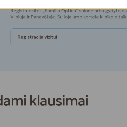
Registruokitės „Familia Optica“ salone arba gydytojo-o
Vilniuje ir Panevėžyje. Su lojalumo kortele klinikoje ta
Registracija vizitui
dami klausimai