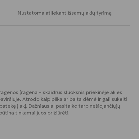
Nustatoma atliekant išsamų akių tyrimą
agenos (ragena – skaidrus sluoksnis priekinėje akies
aviršiuje. Atrodo kaip pilka ar balta dėmė ir gali sukelti
patekę į akį. Dažniausiai pasitaiko tarp nešiojančiųjų
būtina tinkamai juos prižiūrėti.