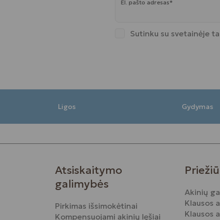
El. pašto adresas*
Sutinku su svetainėje t
Ligos
Gydymas
Atsiskaitymo
Priežiū
galimybės
Akinių ga
Klausos 
Pirkimas išsimokėtinai
Klausos 
Kompensuojami akinių lęšiai