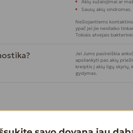
Akių sužalojimai ar maž
Sausų akių sindromas.
Nešiojantiems kontaktiniu
ypač jei jie nesilaiko tink
Tokiais atvejais bakterinė
nostika?
Jei Jums pasireiškia anks
apsilankyti pas akių priež
kreiptis į akių ligų skyrių
gydymas.
lba?
Kad būtų pašalinta virusin
gydymui įprastai naudojam
Išsukite savo dovaną jau dab