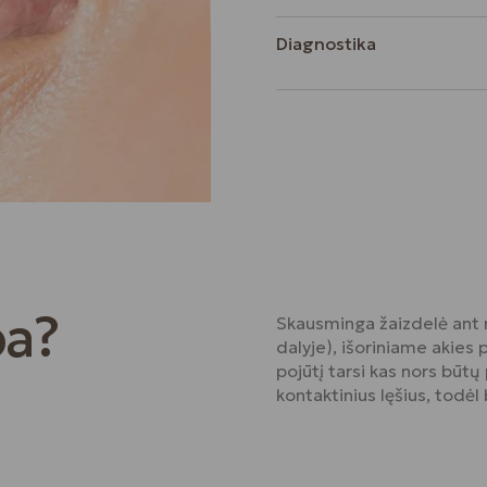
Diagnostika
pa?
Skausminga žaizdelė ant r
dalyje), išoriniame akies p
pojūtį tarsi kas nors būtų 
kontaktinius lęšius, todėl 