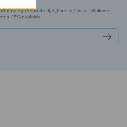
ftalmologo konsultacijai „Familia Clinica“ klinikose
ikoma -15% nuolaida.