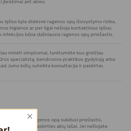
i įbrėžimai ant akies;
s lęšius kyla didesnė ragenos opų išsivystymo rizika,
amos higienos ar per ilgai nešioja kontaktinius lęšius.
s infekcijos būna dažniausia ragenos opų priežastis.
čiau minėti simptomai, turėtumėte kuo greičiau
iūros specialistą, bendrosios praktikos gydytoją arba
, kad Jums būtų suteikta konsultacija ir paskirtas
ė ar bakterinė ragenos opą sukėlusi priežastis,
i medicininės paskirties akių lašai. Jei nešiojate
ar!