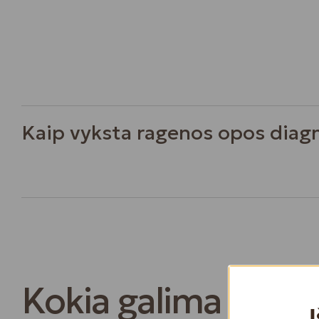
Kaip vyksta ragenos opos diag
Kokia galima paga