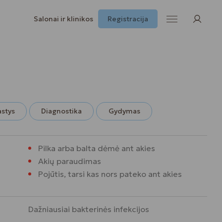
Salonai ir klinikos
Registracija
astys
Diagnostika
Gydymas
Pilka arba balta dėmė ant akies
Akių paraudimas
Pojūtis, tarsi kas nors pateko ant akies
Dažniausiai bakterinės infekcijos