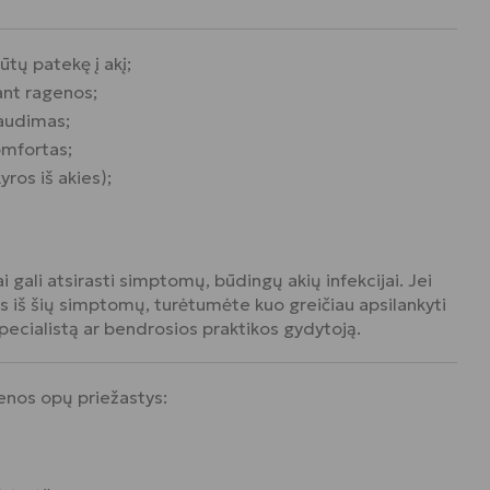
būtų patekę į akį;
ant ragenos;
audimas;
omfortas;
yros iš akies);
i gali atsirasti simptomų, būdingų akių infekcijai. Jei
rs iš šių simptomų, turėtumėte kuo greičiau apsilankyti
specialistą ar bendrosios praktikos gydytoją.
genos opų priežastys: