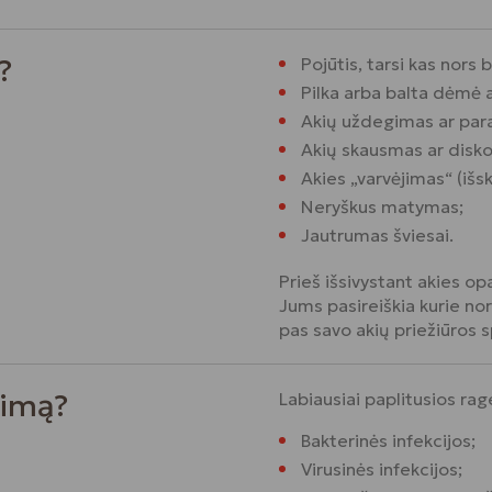
?
Pojūtis, tarsi kas nors 
Pilka arba balta dėmė 
Akių uždegimas ar par
Akių skausmas ar disk
Akies „varvėjimas“ (išsk
Neryškus matymas;
Jautrumas šviesai.
Prieš išsivystant akies opa
Jums pasireiškia kurie no
pas savo akių priežiūros 
dimą?
Labiausiai paplitusios ra
Bakterinės infekcijos;
Virusinės infekcijos;