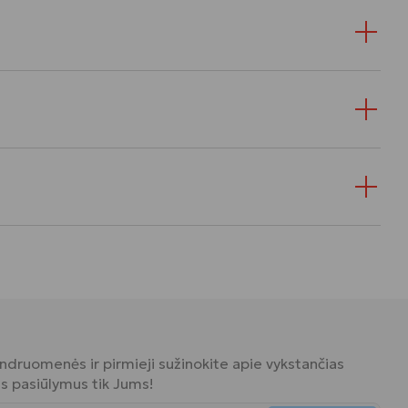
bendruomenės ir pirmieji sužinokite apie vykstančias
ius pasiūlymus tik Jums!