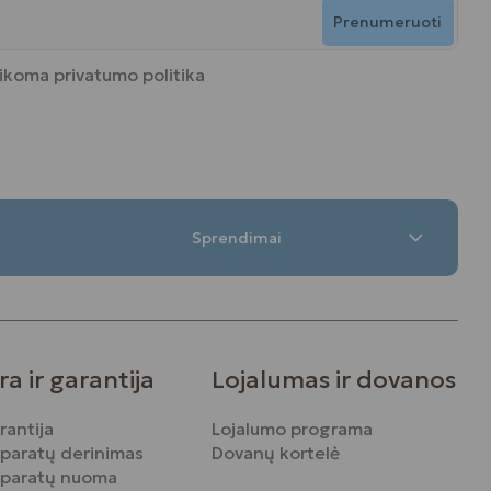
Prenumeruoti
aikoma
privatumo politika
Sprendimai
ra ir garantija
Lojalumas ir dovanos
rantija
Lojalumo programa
aparatų derinimas
Dovanų kortelė
aparatų nuoma