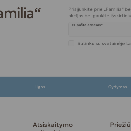
amilia“
Prisijunkite prie „Familia“ 
akcijas bei gaukite išskirtin
El. pašto adresas*
Sutinku su svetainėje t
Ligos
Gydymas
Atsiskaitymo
Priežiū