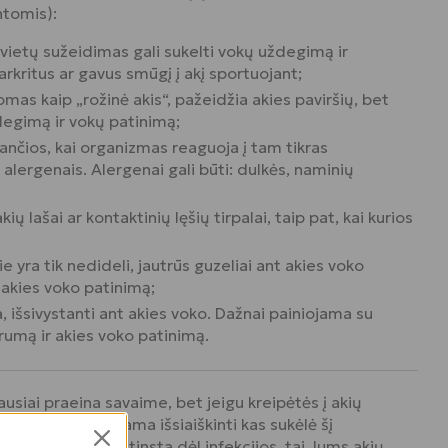
ntomis):
 vietų sužeidimas gali sukelti vokų uždegimą ir
arkritus ar gavus smūgį į akį sportuojant;
nomas kaip „rožinė akis“, pažeidžia akies paviršių, bet
ždegimą ir vokų patinimą;
dančios, kai organizmas reaguoja į tam tikras
lergenais. Alergenai gali būti: dulkės, naminių
ių lašai ar kontaktinių lęšių tirpalai, taip pat, kai kurios
ie yra tik nedideli, jautrūs guzeliai ant akies voko
o akies voko patinimą;
a, išsivystanti ant akies voko. Dažnai painiojama su
trumą ir akies voko patinimą.
usiai praeina savaime, bet jeigu kreipėtės į akių
 vizito metu siekiama išsiaiškinti kas sukėlė šį
u akies vokas patinsta dėl infekcijos, tai Jums akių