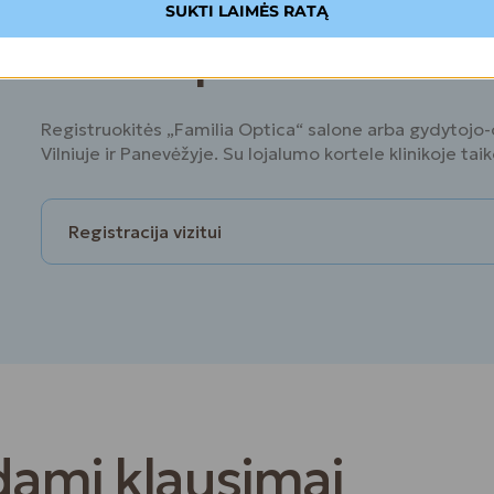
SUKTI LAIMĖS RATĄ
Pasirūpinkite savo
Registruokitės „Familia Optica“ salone arba gydytojo-o
Vilniuje ir Panevėžyje. Su lojalumo kortele klinikoje ta
Registracija vizitui
dami klausimai