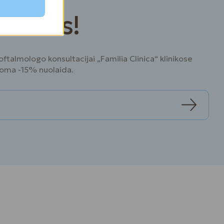
 akimis!
ftalmologo konsultacijai „Familia Clinica“ klinikose
ikoma -15% nuolaida.