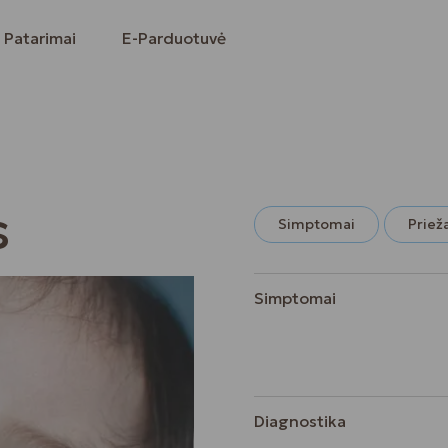
Patarimai
E-Parduotuvė
s
Simptomai
Priež
Simptomai
Diagnostika