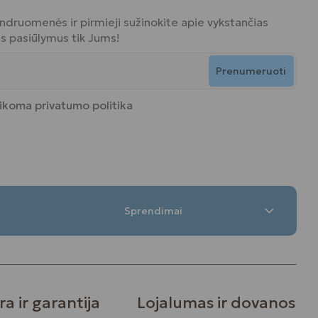
bendruomenės ir pirmieji sužinokite apie vykstančias
ius pasiūlymus tik Jums!
Prenumeruoti
aikoma
privatumo politika
Sprendimai
ra ir garantija
Lojalumas ir dovanos