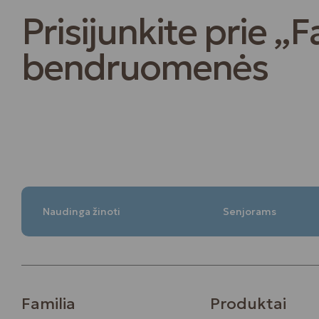
Prisijunkite prie „F
bendruomenės
Naudinga žinoti
Senjorams
Familia
Produktai