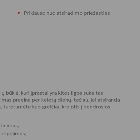
Priklauso nuo atsiradimo priežasties
ių būklė, kuri įprastai yra kitos ligos sukeltas
imas praeina per keletą dienų, tačiau, jei atsiranda
ų, turėtumėte kuo greičiau kreiptis į bendrosios
 tinimas;
 regėjimas;