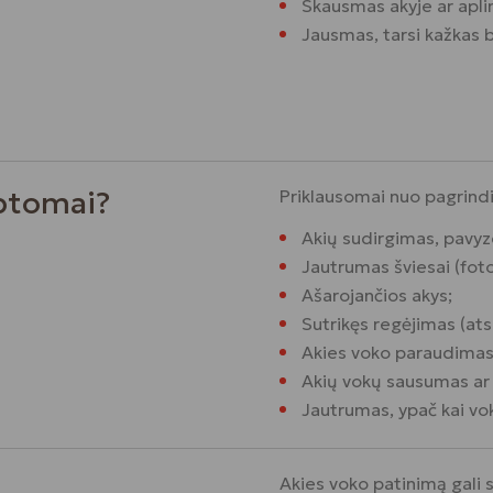
Skausmas akyje ar aplin
Jausmas, tarsi kažkas b
ptomai?
Priklausomai nuo pagrindin
Akių sudirgimas, pavyzd
Jautrumas šviesai (foto
Ašarojančios akys;
Sutrikęs regėjimas (ats
Akies voko paraudimas
Akių vokų sausumas ar 
Jautrumas, ypač kai vok
Akies voko patinimą gali s