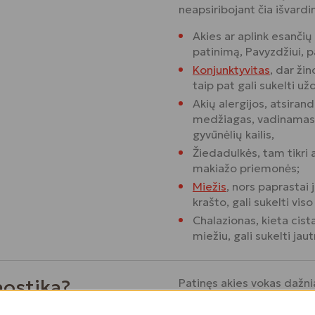
neapsiribojant čia išvardi
Akies ar aplink esančių
patinimą, Pavyzdžiui, p
Konjunktyvitas
, dar ži
taip pat gali sukelti u
Akių alergijos, atsiran
medžiagas, vadinamas a
gyvūnėlių kailis,
Žiedadulkės, tam tikri ak
makiažo priemonės;
Miežis
, nors paprastai j
krašto, gali sukelti vis
Chalazionas, kieta cist
miežiu, gali sukelti jau
nostika?
Patinęs akies vokas dažnia
priežiūros specialistą, tai
simptomą. Pavyzdžiui, jeig