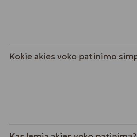
Kokie akies voko patinimo sim
Kas lemia akies voko patinimą?