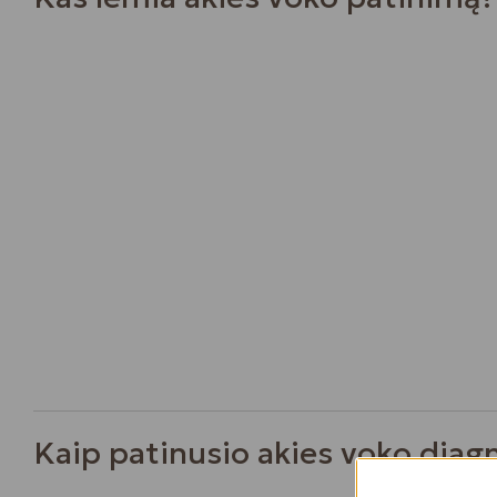
Kaip patinusio akies voko diag