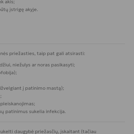
k akis;
ūtų įstrigę akyje.
ės priežasties, taip pat gali atsirasti:
žiui, niežulys ar noras pasikasyti;
fobija);
ižvelgiant į patinimo mastą);
;
pleiskanojimas;
ų patinimus sukelia infekcija.
ukelti daugybė priežasčių, įskaitant (tačiau