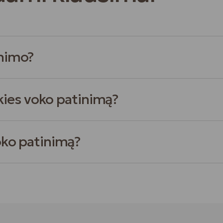
inimo?
 akies voko patinimą?
voko patinimą?