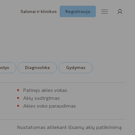
Salonai ir klinikos
Registracija
astys
Diagnostika
Gydymas
Patinęs akies vokas
Akių sudirgimas
Akies voko paraudimas
Nustatomas atliekant išsamų akių patikrinimą