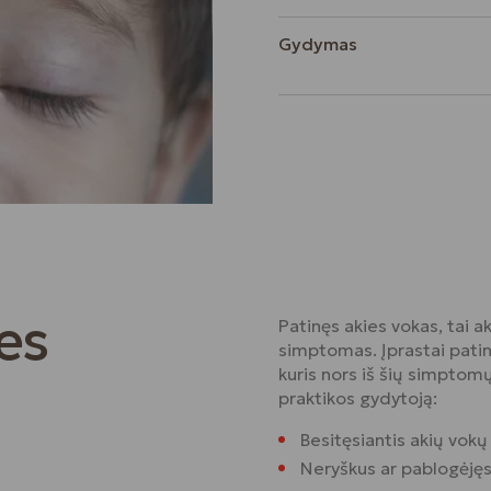
Gydymas
es
Patinęs akies vokas, tai ak
simptomas. Įprastai patin
kuris nors iš šių simptom
praktikos gydytoją:
Besitęsiantis akių vokų
Neryškus ar pablogėjęs