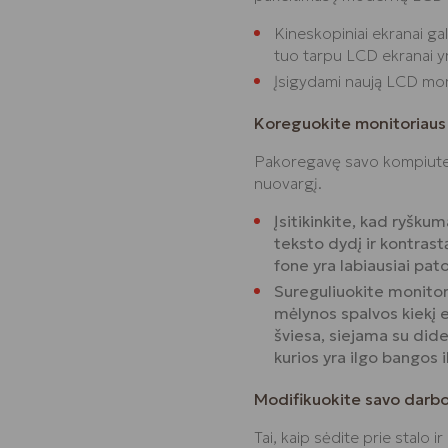
Kineskopiniai ekranai gal
tuo tarpu LCD ekranai yra
Įsigydami naują LCD monit
Koreguokite monitoriaus
Pakoregavę savo kompiuteri
nuovargį.
Įsitikinkite, kad ryškum
teksto dydį ir kontras
fone yra labiausiai pat
Sureguliuokite monito
mėlynos spalvos kiekį 
šviesa, siejama su dide
kurios yra ilgo bangos 
Modifikuokite savo darbo
Tai, kaip sėdite prie stalo i