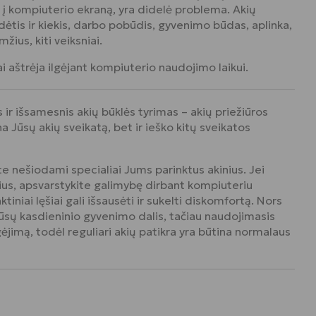
s į kompiuterio ekraną, yra didelė problema. Akių
tis ir kiekis, darbo pobūdis, gyvenimo būdas, aplinka,
žius, kiti veiksniai.
 aštrėja ilgėjant kompiuterio naudojimo laikui.
ir išsamesnis akių būklės tyrimas – akių priežiūros
na Jūsų akių sveikatą, bet ir ieško kitų sveikatos
te nešiodami specialiai Jums parinktus akinius. Jei
šius, apsvarstykite galimybę dirbant kompiuteriu
tiniai lęšiai gali išsausėti ir sukelti diskomfortą. Nors
ūsų kasdieninio gyvenimo dalis, tačiau naudojimasis
gėjimą, todėl reguliari akių patikra yra būtina normalaus