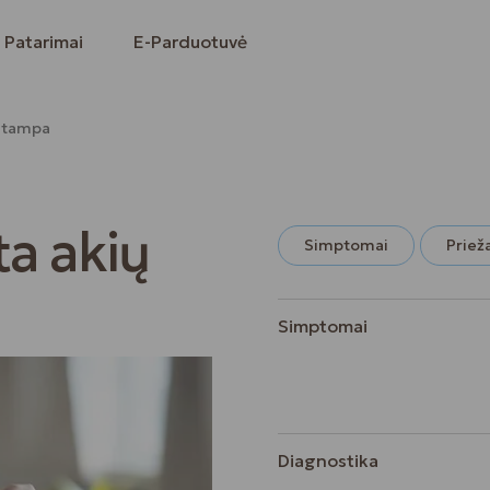
Patarimai
E-Parduotuvė
 įtampa
a akių
Simptomai
Priež
Simptomai
Diagnostika