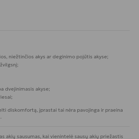
os, niežtinčios akys ar deginimo pojūtis akyse;
vilgsnį;
a dvejinimasis akyse;
iesai;
lti diskomfortą, įprastai tai nėra pavojinga ir praeina
.
s akių sausumas, kai vienintelė sausų akių priežastis