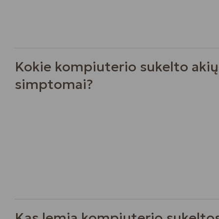
Kokie kompiuterio sukelto aki
simptomai?
Kas lemia kompiuterio sukelto