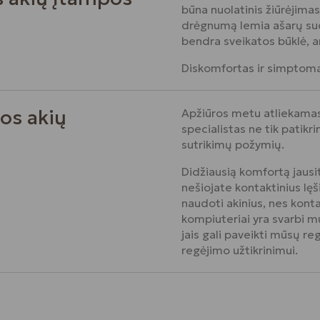
būna nuolatinis žiūrėjima
drėgnumą lemia ašarų sudė
bendra sveikatos būklė, am
Diskomfortas ir simptomai
os akių
Apžiūros metu atliekamas 
specialistas ne tik patikri
sutrikimų požymių.
Didžiausią komfortą jausi
nešiojate kontaktinius lę
naudoti akinius, nes kontak
kompiuteriai yra svarbi m
jais gali paveikti mūsų re
regėjimo užtikrinimui.