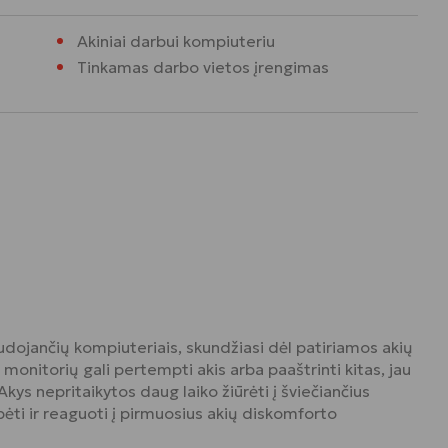
Akiniai darbui kompiuteriu
Tinkamas darbo vietos įrengimas
ojančių kompiuteriais, skundžiasi dėl patiriamos akių
į monitorių gali pertempti akis arba paaštrinti kitas, jau
kys nepritaikytos daug laiko žiūrėti į šviečiančius
bėti ir reaguoti į pirmuosius akių diskomforto