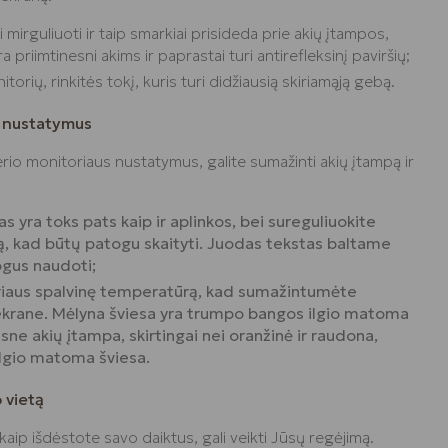
i mirguliuoti ir taip smarkiai prisideda prie akių įtampos,
 priimtinesni akims ir paprastai turi antirefleksinį paviršių;
orių, rinkitės tokį, kuris turi didžiausią skiriamąją gebą.
 nustatymus
o monitoriaus nustatymus, galite sumažinti akių įtampą ir
as yra toks pats kaip ir aplinkos, bei sureguliuokite
tą, kad būtų patogu skaityti. Juodas tekstas baltame
ogus naudoti;
riaus spalvinę temperatūrą, kad sumažintumėte
ekrane. Mėlyna šviesa yra trumpo bangos ilgio matoma
sne akių įtampa, skirtingai nei oranžinė ir raudona,
ilgio matoma šviesa.
 vietą
r kaip išdėstote savo daiktus, gali veikti Jūsų regėjimą.