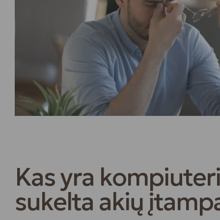
Kas yra kompiuter
sukelta akių įtamp