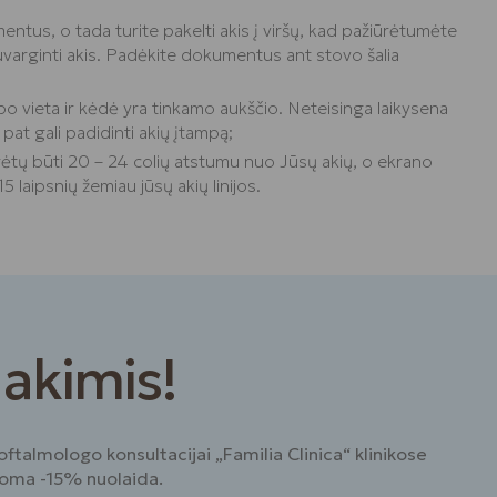
entus, o tada turite pakelti akis į viršų, kad pažiūrėtumėte
nuvarginti akis. Padėkite dokumentus ant stovo šalia
rbo vieta ir kėdė yra tinkamo aukščio. Neteisinga laikysena
pat gali padidinti akių įtampą;
ėtų būti 20 – 24 colių atstumu nuo Jūsų akių, o ekrano
5 laipsnių žemiau jūsų akių linijos.
 akimis!
ftalmologo konsultacijai „Familia Clinica“ klinikose
ikoma -15% nuolaida.