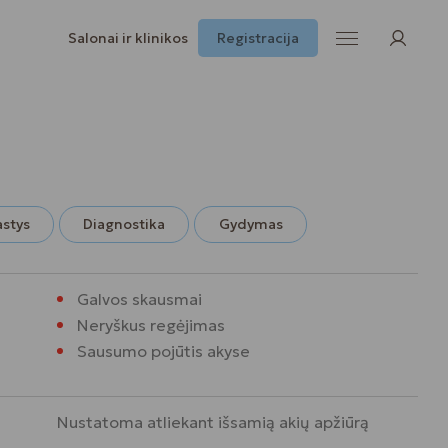
Salonai ir klinikos
Registracija
astys
Diagnostika
Gydymas
Galvos skausmai
Neryškus regėjimas
Sausumo pojūtis akyse
Nustatoma atliekant išsamią akių apžiūrą