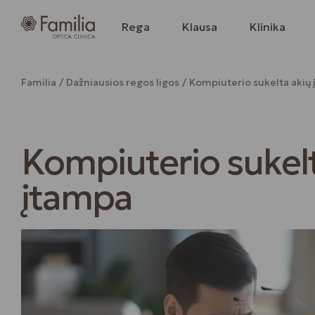
Rega
Klausa
Klinika
Familia
Dažniausios regos ligos
Kompiuterio sukelta akių
Kompiuterio sukelt
įtampa