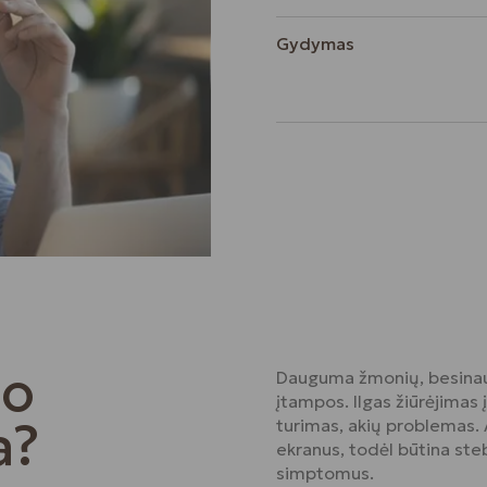
Gydymas
io
Dauguma žmonių, besinaud
įtampos. Ilgas žiūrėjimas 
a?
turimas, akių problemas. A
ekranus, todėl būtina ste
simptomus.