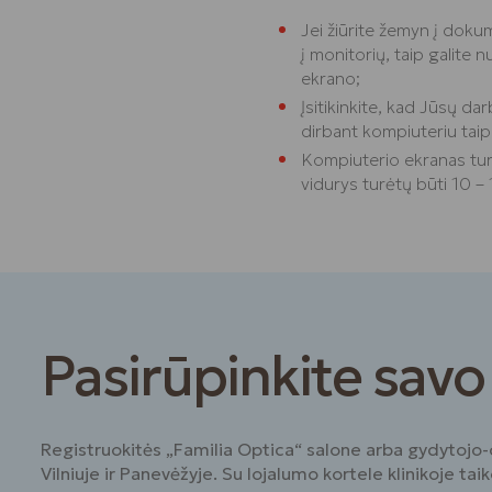
Jei žiūrite žemyn į dokum
į monitorių, taip galite 
ekrano;
Įsitikinkite, kad Jūsų da
dirbant kompiuteriu taip 
Kompiuterio ekranas tur
vidurys turėtų būti 10 – 1
Pasirūpinkite savo
Registruokitės „Familia Optica“ salone arba gydytojo-o
Vilniuje ir Panevėžyje. Su lojalumo kortele klinikoje ta