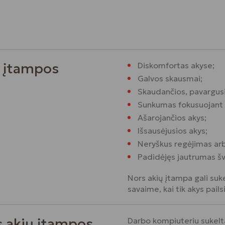
ų įtampos
Diskomfortas akyse;
Galvos skausmai;
Skaudančios, pavargusi
Sunkumas fokusuojant ž
Ašarojančios akys;
Išsausėjusios akys;
Neryškus regėjimas arb
Padidėjęs jautrumas šv
Nors akių įtampa gali suke
savaime, kai tik akys pailsi
s akių įtampos
Darbo kompiuteriu sukelta