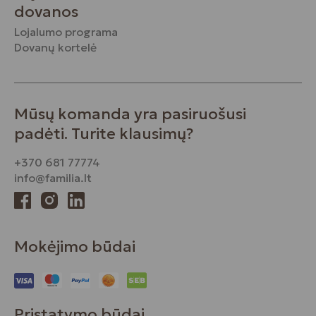
dovanos
Lojalumo programa
Dovanų kortelė
Mūsų komanda yra pasiruošusi
padėti. Turite klausimų?
+370 681 77774
info@familia.lt
Mokėjimo būdai
Pristatymo būdai