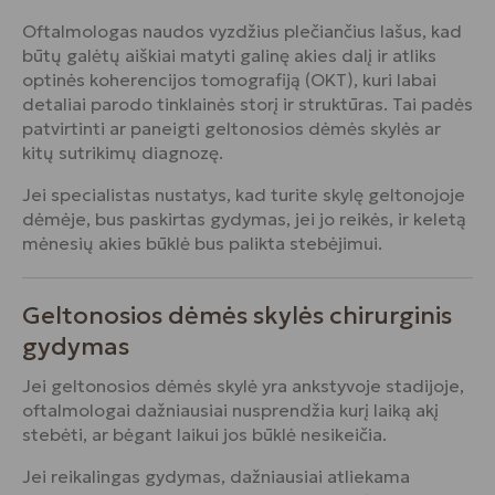
Oftalmologas naudos vyzdžius plečiančius lašus, kad
būtų galėtų aiškiai matyti galinę akies dalį ir atliks
optinės koherencijos tomografiją (OKT), kuri labai
detaliai parodo tinklainės storį ir struktūras. Tai padės
patvirtinti ar paneigti geltonosios dėmės skylės ar
kitų sutrikimų diagnozę.
Jei specialistas nustatys, kad turite skylę geltonojoje
dėmėje, bus paskirtas gydymas, jei jo reikės, ir keletą
mėnesių akies būklė bus palikta stebėjimui.
Geltonosios dėmės skylės chirurginis
gydymas
Jei geltonosios dėmės skylė yra ankstyvoje stadijoje,
oftalmologai dažniausiai nusprendžia kurį laiką akį
stebėti, ar bėgant laikui jos būklė nesikeičia.
Jei reikalingas gydymas, dažniausiai atliekama