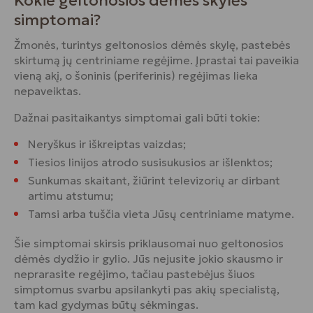
Kokie geltonosios dėmės skylės
simptomai?
Žmonės, turintys geltonosios dėmės skylę, pastebės
skirtumą jų centriniame regėjime. Įprastai tai paveikia
vieną akį, o šoninis (periferinis) regėjimas lieka
nepaveiktas.
Dažnai pasitaikantys simptomai gali būti tokie:
Neryškus ir iškreiptas vaizdas;
Tiesios linijos atrodo susisukusios ar išlenktos;
Sunkumas skaitant, žiūrint televizorių ar dirbant
artimu atstumu;
Tamsi arba tuščia vieta Jūsų centriniame matyme.
Šie simptomai skirsis priklausomai nuo geltonosios
dėmės dydžio ir gylio. Jūs nejusite jokio skausmo ir
neprarasite regėjimo, tačiau pastebėjus šiuos
simptomus svarbu apsilankyti pas akių specialistą,
tam kad gydymas būtų sėkmingas.