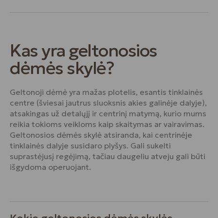
Kas yra geltonosios
dėmės skylė?
Geltonoji dėmė yra mažas plotelis, esantis tinklainės
centre (šviesai jautrus sluoksnis akies galinėje dalyje),
atsakingas už detalųjį ir centrinį matymą, kurio mums
reikia tokioms veikloms kaip skaitymas ar vairavimas.
Geltonosios dėmės skylė atsiranda, kai centrinėje
tinklainės dalyje susidaro plyšys. Gali sukelti
suprastėjusį regėjimą, tačiau daugeliu atveju gali būti
išgydoma operuojant.