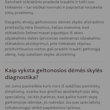
Senstant stiklakūnis pradeda trauktis ir tolti nuo
tinklainės – tai visiškai normalu ir paprastai nesukelia
jokių problemų.
Daugeliu atvejų geltonosios dėmės skylės atsiradimo
priežasčių nėra žinomos, tačiau manoma, kad
stiklakūnio želinei masei pajudėjus iš akies
užpakalinės dalies (procesas vadinamas užpakaliniu
stiklakūnio atsiskyrimu), prie tinklainės stipriau
prisitvirtinusios vietos gali pradėti traukti geltonąją
dėmę, taip sukeliant skylės atsivėrimą.
Kaip vyksta geltonosios dėmės skylės
diagnostika?
Jei Jums pasireiškia kuris nors iš aukščiau paminėtų
simptomų, svarbu kuo greičiau apsilankyti pas akių
specialistą. Jei kils įtarimas, kad galite turėti skylę
geltonojoje dėmėje, jis nukreips Jus pas specialistą
(oftalmologą) atlikti papildomus tyrimus.