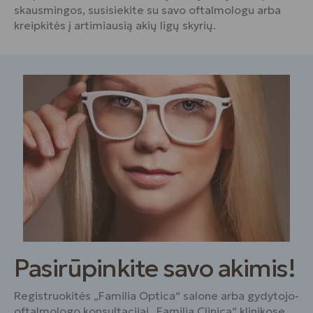
skausmingos, susisiekite su savo oftalmologu arba
kreipkitės į artimiausią akių ligų skyrių.
Pasirūpinkite savo akimis!
Registruokitės „Familia Optica“ salone arba gydytojo-
oftalmologo konsultacijai „Familia Clinica“ klinikose