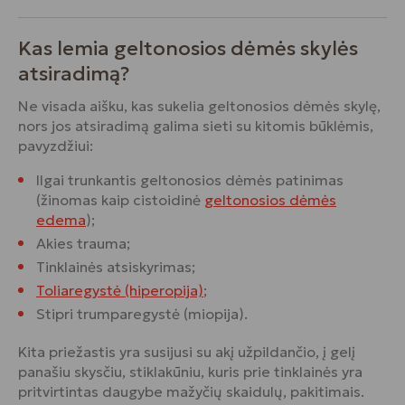
Kas lemia geltonosios dėmės skylės
atsiradimą?
Ne visada aišku, kas sukelia geltonosios dėmės skylę,
nors jos atsiradimą galima sieti su kitomis būklėmis,
pavyzdžiui:
Ilgai trunkantis geltonosios dėmės patinimas
(žinomas kaip cistoidinė
geltonosios dėmės
edema
);
Akies trauma;
Tinklainės atsiskyrimas;
Toliaregystė (hiperopija)
;
Stipri trumparegystė (miopija).
Kita priežastis yra susijusi su akį užpildančio, į gelį
panašiu skysčiu, stiklakūniu, kuris prie tinklainės yra
pritvirtintas daugybe mažyčių skaidulų, pakitimais.