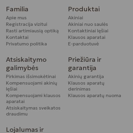
Familia
Produktai
Apie mus
Akiniai
Registracija vizitui
Akiniai nuo saulės
Rasti artimiausią optiką
Kontaktiniai lęšiai
Kontaktai
Klausos aparatai
Privatumo politika
E-parduotuvė
Atsiskaitymo
Priežiūra ir
galimybės
garantija
Pirkimas išsimokėtinai
Akinių garantija
Kompensuojami akinių
Klausos aparatų
lęšiai
derinimas
Kompensuojami klausos
Klausos aparatų nuoma
aparatai
Atsiskaitymas sveikatos
draudimu
Lojalumas ir