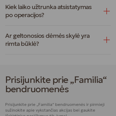
Kiek laiko užtrunka atsistatymas
po operacijos?
Ar geltonosios dėmės skylė yra
rimta būklė?
Prisijunkite prie „Familia“
bendruomenės
Prisijunkite prie „Familia“ bendruomenės ir pirmieji
sužinokite apie vykstančias akcijas bei gaukite
išskirtinius pasiūlymus tik Jums!