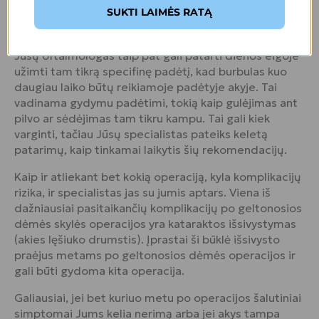
SUKTI LAIMĖS RATĄ
neišnykęs, pasikonsultuokite su gydytoju, nes dujos
burbule gali reaguoti su kitomis medžiagomis.
Jūsų oftalmologas taip pat gali patarti dienos eigoje
užimti tam tikrą specifinę padėtį, kad burbulas kuo
daugiau laiko būtų reikiamoje padėtyje akyje. Tai
vadinama gydymu padėtimi, tokią kaip gulėjimas ant
pilvo ar sėdėjimas tam tikru kampu. Tai gali kiek
varginti, tačiau Jūsų specialistas pateiks keletą
patarimų, kaip tinkamai laikytis šių rekomendacijų.
Kaip ir atliekant bet kokią operaciją, kyla komplikacijų
rizika, ir specialistas jas su jumis aptars. Viena iš
dažniausiai pasitaikančių komplikacijų po geltonosios
dėmės skylės operacijos yra kataraktos išsivystymas
(akies lęšiuko drumstis). Įprastai ši būklė išsivysto
praėjus metams po geltonosios dėmės operacijos ir
gali būti gydoma kita operacija.
Galiausiai, jei bet kuriuo metu po operacijos šalutiniai
simptomai Jums kelia nerimą arba jei akys tampa