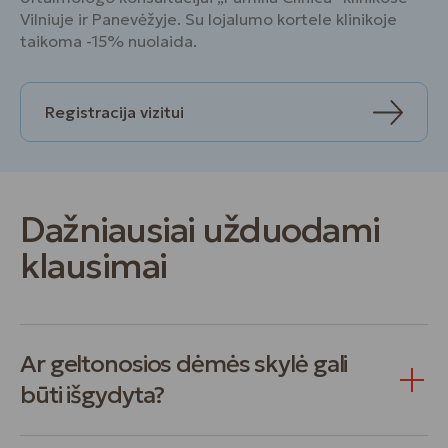
Vilniuje ir Panevėžyje. Su lojalumo kortele klinikoje
taikoma -15% nuolaida.
Registracija vizitui
Dažniausiai užduodami
klausimai
Ar geltonosios dėmės skylė gali
būti išgydyta?